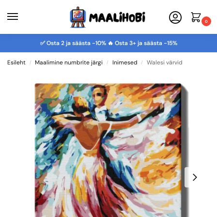
0
✅ Osta 2 ja säästa -10% 🔥 Osta 3+ ja säästa -15%
Esileht
Maalimine numbrite järgi
Inimesed
Walesi värvid
/
/
/