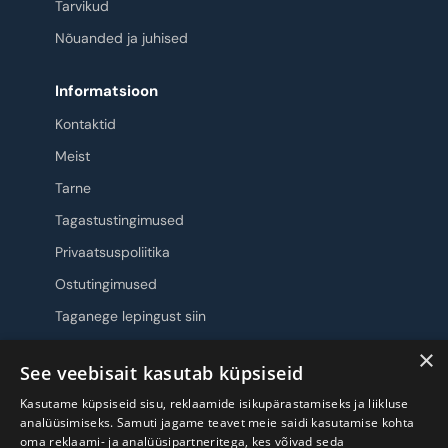
Tarvikud
Nõuanded ja juhised
Informatsioon
Kontaktid
Meist
Tarne
Tagastustingimused
Privaatsuspoliitika
Ostutingimused
Taganege lepingust siin
×
Jälgi meid
See veebisait kasutab küpsiseid
Kasutame küpsiseid sisu, reklaamide isikupärastamiseks ja liikluse
analüüsimiseks. Samuti jagame teavet meie saidi kasutamise kohta
oma reklaami- ja analüüsipartneritega, kes võivad seda