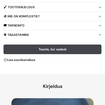
🖌️ TOOTEKIRJELDUS
🎨 MIS ON KOMPLEKTIS?
🚚 TARNEINFO
🔄 TAGASTAMINE
Teavita, kui saabub
Lisa sooviloendisse
Kirjeldus