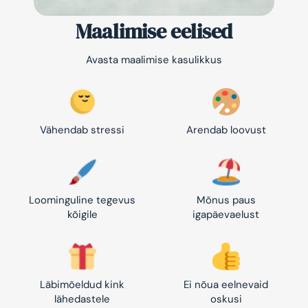
Maalimise eelised
Avasta maalimise kasulikkus
Vähendab stressi
Arendab loovust
Loominguline tegevus
Mõnus paus
kõigile
igapäevaelust
Läbimõeldud kink
Ei nõua eelnevaid
lähedastele
oskusi