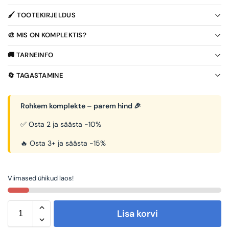
🖌️ TOOTEKIRJELDUS
🎨 MIS ON KOMPLEKTIS?
🚚 TARNEINFO
🔄 TAGASTAMINE
Rohkem komplekte – parem hind 🎉
✅ Osta 2 ja säästa -10%
🔥 Osta 3+ ja säästa -15%
Viimased ühikud laos!
Lisa korvi