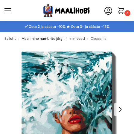
0
✅ Osta 2 ja säästa -10% 🔥 Osta 3+ ja säästa -15%
Esileht
Maalimine numbrite järgi
Inimesed
Okeaania
/
/
/