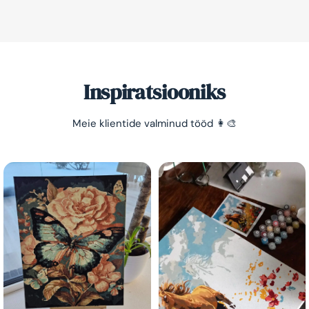
Säästa -10%!
Lihtne viis lõõgastuda ja mõtted puhata lasta 😌
Inspiratsiooniks
Meie klientide valminud tööd 👩‍🎨
Olen tutvunud Maalihobi.ee privaatsuspoliitikaga ja
nõustun sellega
Maalihobi.ee
Privaatsuspoliitika
TELLI