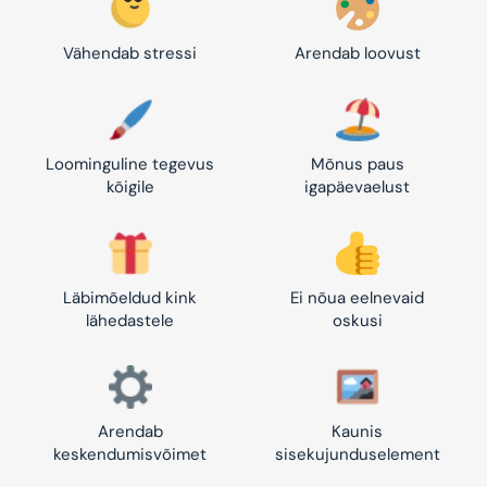
Vähendab stressi
Arendab loovust
Loominguline tegevus
Mõnus paus
kõigile
igapäevaelust
Läbimõeldud kink
Ei nõua eelnevaid
lähedastele
oskusi
Arendab
Kaunis
keskendumisvõimet
sisekujunduselement