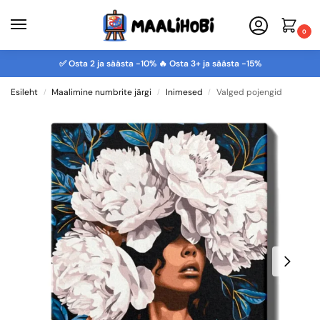
0
✅ Osta 2 ja säästa -10% 🔥 Osta 3+ ja säästa -15%
Esileht
Maalimine numbrite järgi
Inimesed
Valged pojengid
/
/
/