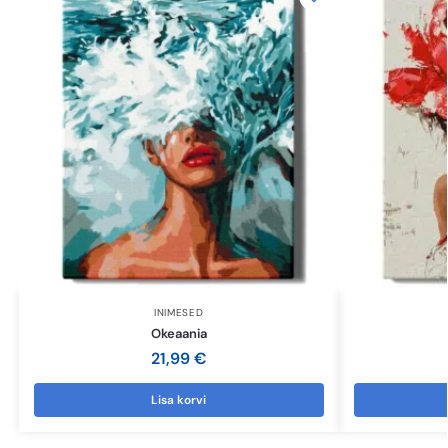
INIMESED
Okeaania
21,99
€
Lisa korvi