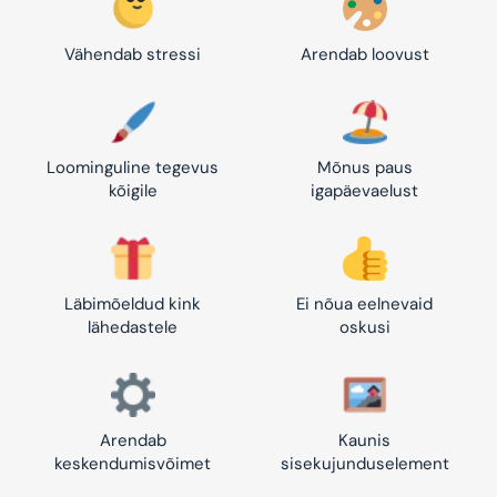
Vähendab stressi
Arendab loovust
Loominguline tegevus
Mõnus paus
kõigile
igapäevaelust
Läbimõeldud kink
Ei nõua eelnevaid
lähedastele
oskusi
Arendab
Kaunis
keskendumisvõimet
sisekujunduselement