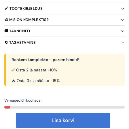
🖌️ TOOTEKIRJELDUS
🎨 MIS ON KOMPLEKTIS?
🚚 TARNEINFO
🔄 TAGASTAMINE
Rohkem komplekte – parem hind 🎉
✅ Osta 2 ja säästa -10%
🔥 Osta 3+ ja säästa -15%
Viimased ühikud laos!
Lisa korvi