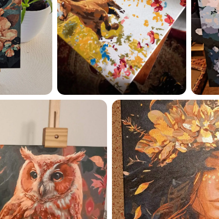
privaatsuspoliitikaga ja nõ
sellega
Maalihobi.ee
Privaatsuspoliitika
TELLI