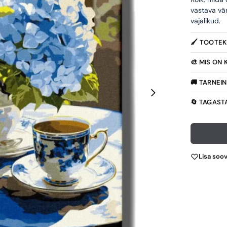
vastava vä
vajalikud.
🖌️ TOOTE
🎨 MIS ON
🚚 TARNEI
🔄 TAGAST
Lisa soo