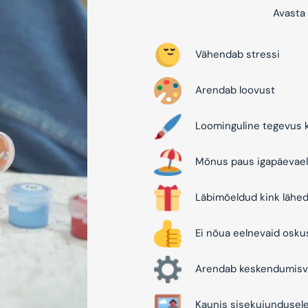
Avasta 
Vähendab stressi
Arendab loovust
Loominguline tegevus k
Mõnus paus igapäevael
Läbimõeldud kink lähed
Ei nõua eelnevaid osku
Arendab keskendumisv
Kaunis sisekujundusel