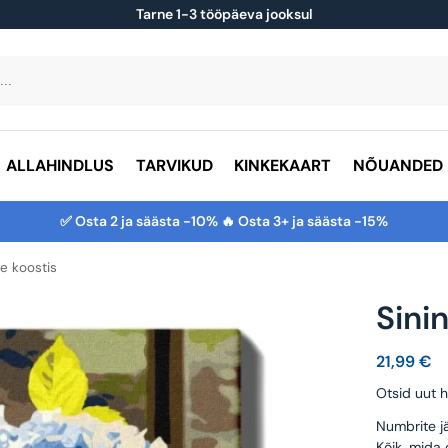
Tarne 1-3 tööpäeva jooksul
ALLAHINDLUS
TARVIKUD
KINKEKAART
NÕUANDED
✅ Osta 2 ja säästa -10% 🔥 Osta 3+ ja säästa -15%
ne koostis
Sini
21,99
€
Otsid uut h
Numbrite jä
Kõik, mida