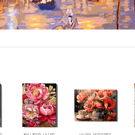
T
KULLATUD
,
LILLED
LILLED
,
UUTUUSED