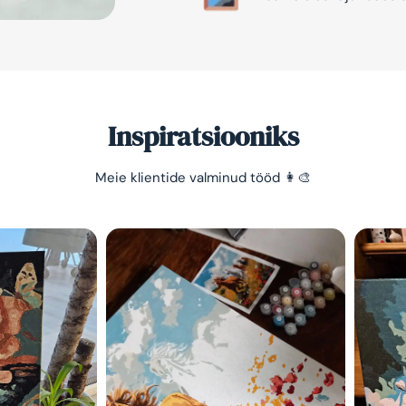
Inspiratsiooniks
Meie klientide valminud tööd 👩‍🎨
Säästa -10%
Lihtne viis lõõgastuda ja
mõtted puhata lasta 😌
Olen tutvunud Maalihobi.e