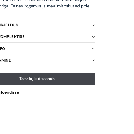
rviga. Eelnev kogemus ja maalimisoskused pole
KIRJELDUS
 KOMPLEKTIS?
NFO
AMINE
Teavita, kui saabub
viloendisse