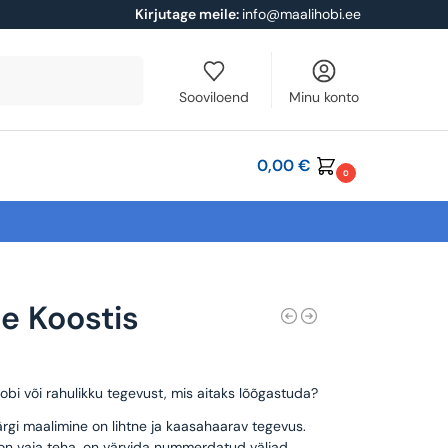
Kirjutage meile:
info@maalihobi.ee
Otsi
Sooviloend
Minu konto
0,00
€
0
ne Koostis
obi või rahulikku tegevust, mis aitaks lõõgastuda?
rgi maalimine on lihtne ja kaasahaarav tegevus.
 on vaja teha, on värvida nummerdatud väljad