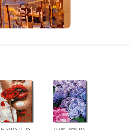
INIMESED
,
LILLED
LILLED
,
UUTUUSED