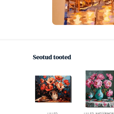
Seotud tooted
LILLED
LILLED
,
NATÜÜRMOR