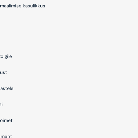
maalimise kasulikkus
õigile
ust
astele
si
õimet
ement