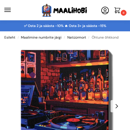
0
✅ Osta 2 ja säästa -10% 🔥 Osta 3+ ja säästa -15%
Esileht
Maalimine numbrite järgi
Natüürmort
Õhtune õhkkond
/
/
/