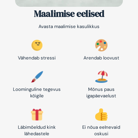
Maalimise eelised
Avasta maalimise kasulikkus
Vähendab stressi
Arendab loovust
Loominguline tegevus
Mõnus paus
kõigile
igapäevaelust
Läbimõeldud kink
Ei nõua eelnevaid
lähedastele
oskusi