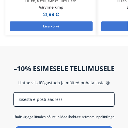
LILLED
,
NATÜÜRMORT
,
UUTUUSED
LILLED
Värviline kimp
21,99
€
Lisa korvi
–10% ESIMESELE TELLIMUSELE
Lihtne viis lõõgastuda ja mõtted puhata lasta 😌
Uudiskirjaga liitudes nõustun Maalihobi.ee privaatsuspoliitikaga