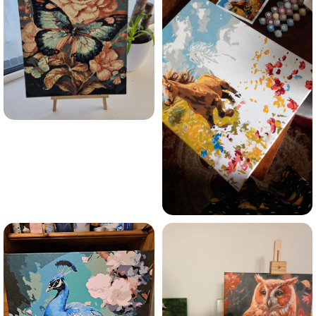
Olen tutvunud Maalihobi.ee privaatsuspoliitikaga ja
nõustun sellega
Maalihobi.ee
Privaatsuspoliitika
TELLI