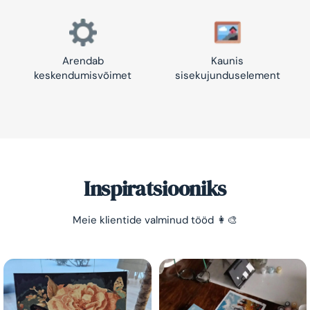
Arendab
Kaunis
keskendumisvõimet
sisekujunduselement
Inspiratsiooniks
Säästa -10%!
Meie klientide valminud tööd 👩‍🎨
Lihtne viis lõõgastuda ja mõtted puhata lasta 😌