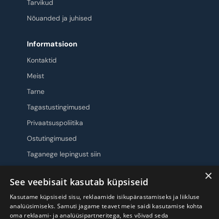
Tarvikud
Nõuanded ja juhised
Informatsioon
Kontaktid
Meist
Tarne
Tagastustingimused
Privaatsuspoliitika
Ostutingimused
Taganege lepingust siin
×
Jälgi meid
See veebisait kasutab küpsiseid
Kasutame küpsiseid sisu, reklaamide isikupärastamiseks ja liikluse
analüüsimiseks. Samuti jagame teavet meie saidi kasutamise kohta
oma reklaami- ja analüüsipartneritega, kes võivad seda