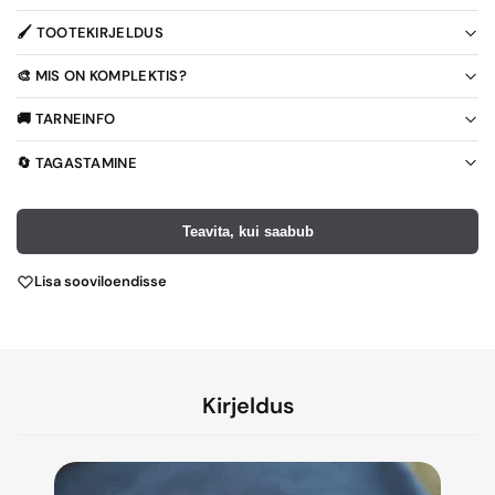
🖌️ TOOTEKIRJELDUS
🎨 MIS ON KOMPLEKTIS?
🚚 TARNEINFO
🔄 TAGASTAMINE
Teavita, kui saabub
Lisa sooviloendisse
Kirjeldus