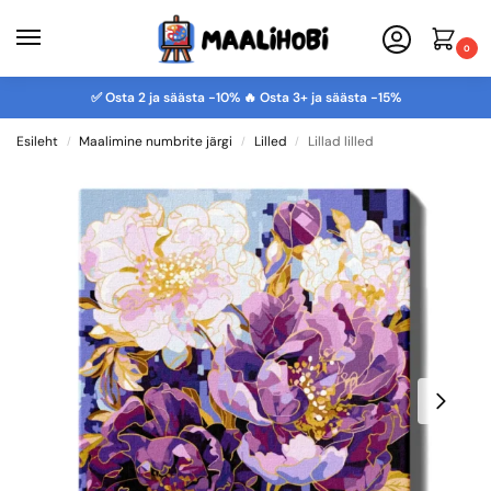
0
✅ Osta 2 ja säästa -10% 🔥 Osta 3+ ja säästa -15%
Esileht
Maalimine numbrite järgi
Lilled
Lillad lilled
/
/
/