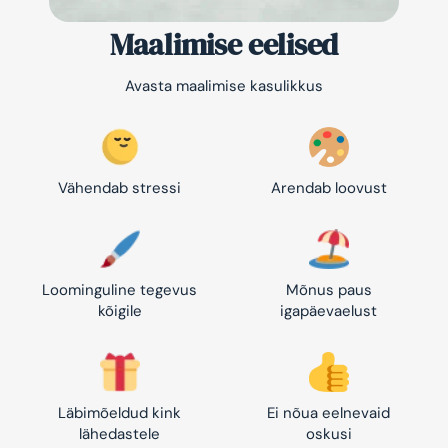
Maalimise eelised
Avasta maalimise kasulikkus
Vähendab stressi
Arendab loovust
Loominguline tegevus
Mõnus paus
kõigile
igapäevaelust
Läbimõeldud kink
Ei nõua eelnevaid
lähedastele
oskusi