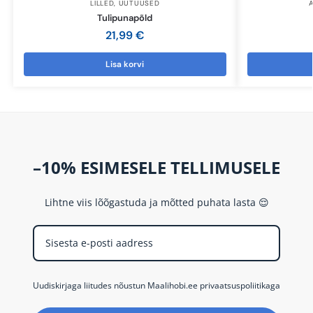
LILLED
,
UUTUUSED
Tulipunapõld
21,99
€
Lisa korvi
–10% ESIMESELE TELLIMUSELE
Lihtne viis lõõgastuda ja mõtted puhata lasta 😌
Uudiskirjaga liitudes nõustun Maalihobi.ee privaatsuspoliitikaga