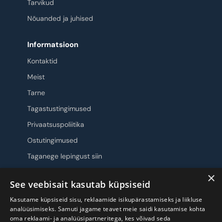
Tarvikud
Nõuanded ja juhised
Informatsioon
Kontaktid
Meist
Tarne
Tagastustingimused
Privaatsuspoliitika
Ostutingimused
Taganege lepingust siin
×
Jälgi meid
See veebisait kasutab küpsiseid
Kasutame küpsiseid sisu, reklaamide isikupärastamiseks ja liikluse
analüüsimiseks. Samuti jagame teavet meie saidi kasutamise kohta
oma reklaami- ja analüüsipartneritega, kes võivad seda