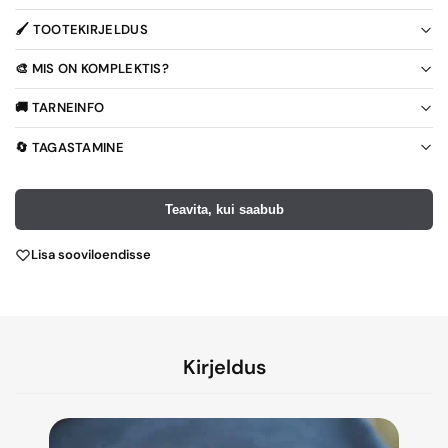
🖌️ TOOTEKIRJELDUS
🎨 MIS ON KOMPLEKTIS?
🚚 TARNEINFO
🔄 TAGASTAMINE
Teavita, kui saabub
Lisa sooviloendisse
Kirjeldus