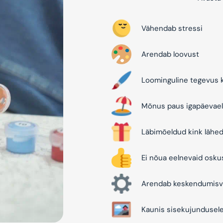
Vähendab stressi
Arendab loovust
Loominguline tegevus k
Mõnus paus igapäevael
Läbimõeldud kink lähed
Ei nõua eelnevaid osku
Arendab keskendumisv
Kaunis sisekujundusel