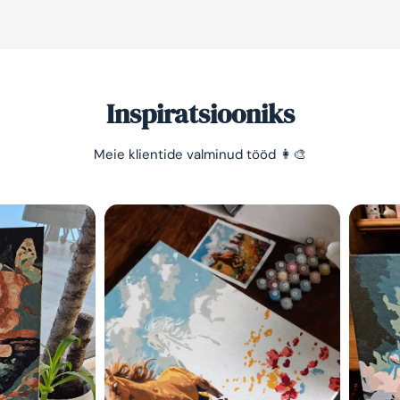
Inspiratsiooniks
Meie klientide valminud tööd 👩‍🎨
Säästa -10%
Lihtne viis lõõgastuda ja
mõtted puhata lasta 😌
Olen tutvunud Maalihobi.e