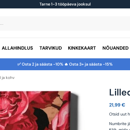
Tarne 1-3 tööpäeva jooksul
ALLAHINDLUS
TARVIKUD
KINKEKAART
NÕUANDED
✅ Osta 2 ja säästa -10% 🔥 Osta 3+ ja säästa -15%
d ja kohv
Lill
21,99
€
Otsid uut h
Numbrite jä
Kõik, mida