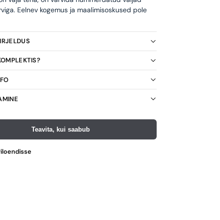
rviga. Eelnev kogemus ja maalimisoskused pole
KIRJELDUS
 KOMPLEKTIS?
NFO
AMINE
Teavita, kui saabub
viloendisse