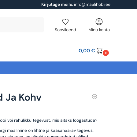
Kirjutage meile:
info@maalihobi.ee
Otsi
Sooviloend
Minu konto
0,00
€
0
ed Ja Kohv
obi või rahulikku tegevust, mis aitaks lõõgastuda?
rgi maalimine on lihtne ja kaasahaarav tegevus.
 on vaja teha, on värvida nummerdatud väljad