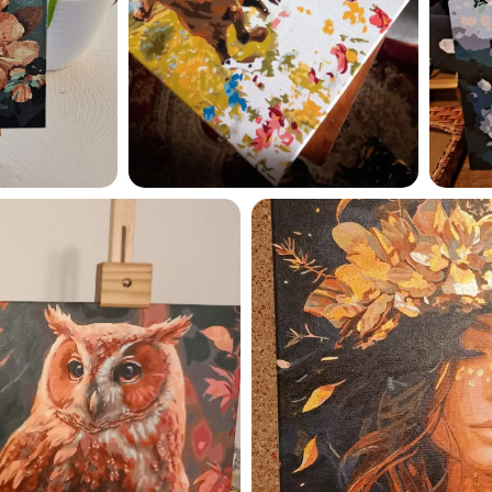
privaatsuspoliitikaga ja nõ
sellega
Maalihobi.ee
Privaatsuspoliitika
TELLI