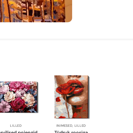
LILLED
INIMESED
,
LILLED
rvilised pojengid
Tüdruk roosiga