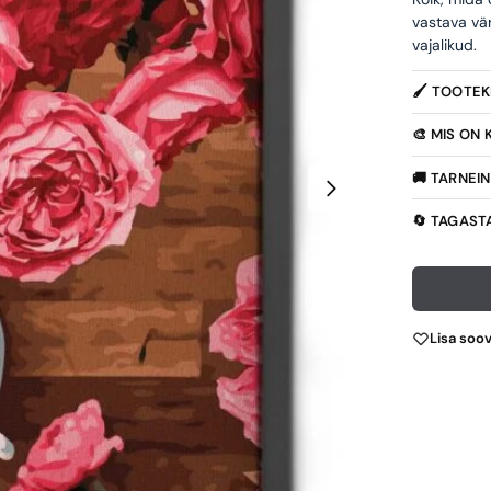
vastava vä
vajalikud.
🖌️ TOOTE
🎨 MIS ON
🚚 TARNEI
🔄 TAGAST
Lisa soo