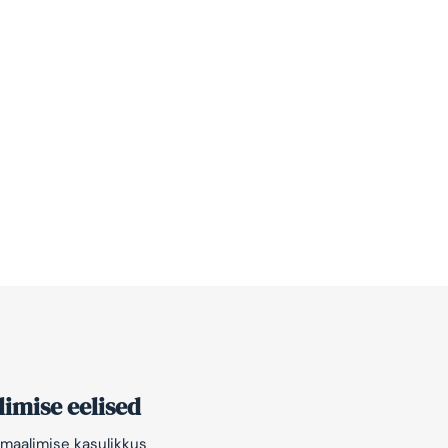
imise eelised
maalimise kasulikkus