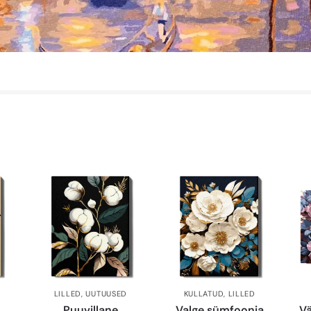
LILLED
,
UUTUUSED
KULLATUD
,
LILLED
Puuvillane
Valge sümfoonia
Vä