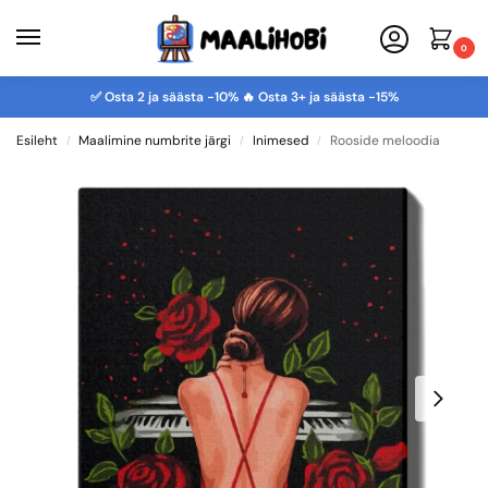
0
✅ Osta 2 ja säästa -10% 🔥 Osta 3+ ja säästa -15%
Esileht
Maalimine numbrite järgi
Inimesed
Rooside meloodia
/
/
/