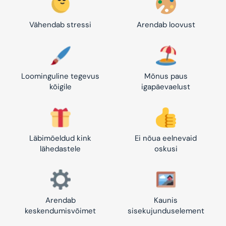
Vähendab stressi
Arendab loovust
Loominguline tegevus
Mõnus paus
kõigile
igapäevaelust
Läbimõeldud kink
Ei nõua eelnevaid
lähedastele
oskusi
Arendab
Kaunis
keskendumisvõimet
sisekujunduselement