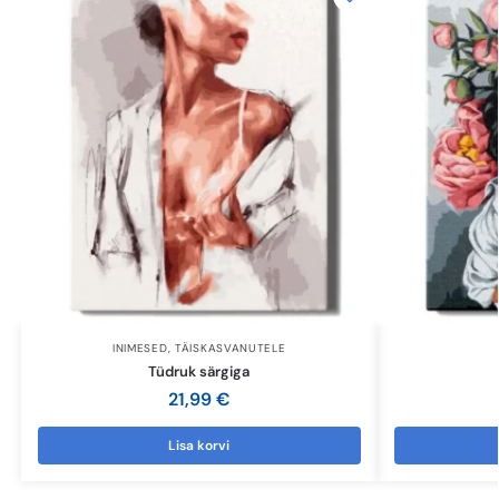
INIMESED
,
TÄISKASVANUTELE
Tüdruk särgiga
21,99
€
Lisa korvi