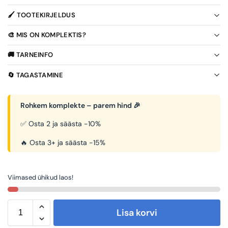
🖌️ TOOTEKIRJELDUS
🎨 MIS ON KOMPLEKTIS?
🚚 TARNEINFO
🔄 TAGASTAMINE
Rohkem komplekte – parem hind 🎉
✅ Osta 2 ja säästa -10%
🔥 Osta 3+ ja säästa -15%
Viimased ühikud laos!
Lisa korvi