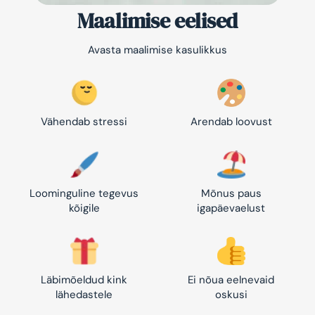
Maalimise eelised
Avasta maalimise kasulikkus
Vähendab stressi
Arendab loovust
Loominguline tegevus
Mõnus paus
kõigile
igapäevaelust
Läbimõeldud kink
Ei nõua eelnevaid
lähedastele
oskusi