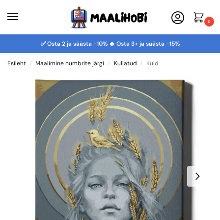
0
✅ Osta 2 ja säästa -10% 🔥 Osta 3+ ja säästa -15%
Esileht
Maalimine numbrite järgi
Kullatud
Kuld
/
/
/