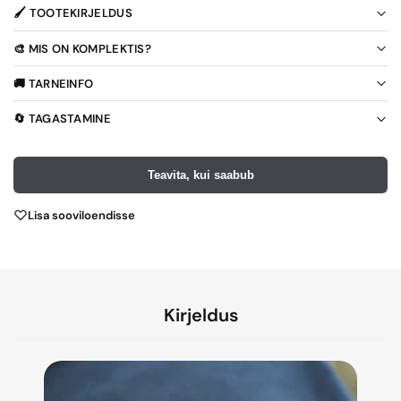
🖌️ TOOTEKIRJELDUS
🎨 MIS ON KOMPLEKTIS?
🚚 TARNEINFO
🔄 TAGASTAMINE
Teavita, kui saabub
Lisa sooviloendisse
Kirjeldus