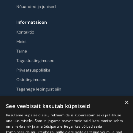
Nõuanded ja juhised
Informatsioon
Kontaktid
Meist
Tarne
Tagastustingimused
Privaatsuspoliitika
Ostutingimused
Taganege lepingust siin
×
Jälgi meid
See veebisait kasutab küpsiseid
Kasutame küpsiseid sisu, reklaamide isikupärastamiseks ja liikluse
analüüsimiseks. Samuti jagame teavet meie saidi kasutamise kohta
oma reklaami- ja analüüsipartneritega, kes võivad seda
kombineerida muu teabega, mille olete neile esitanud või mille nad