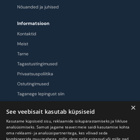
Nõuanded ja juhised
Informatsioon
Kontaktid
Meist
Tarne
Tagastustingimused
Privaatsuspoliitika
Ostutingimused
Taganege lepingust siin
×
Jälgi meid
See veebisait kasutab küpsiseid
Kasutame küpsiseid sisu, reklaamide isikupärastamiseks ja liikluse
analüüsimiseks. Samuti jagame teavet meie saidi kasutamise kohta
oma reklaami- ja analüüsipartneritega, kes võivad seda
kombineerida muu teabega, mille olete neile esitanud või mille nad