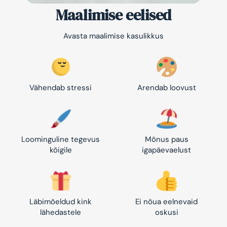
Maalimise eelised
Avasta maalimise kasulikkus
Vähendab stressi
Arendab loovust
Loominguline tegevus
Mõnus paus
kõigile
igapäevaelust
Läbimõeldud kink
Ei nõua eelnevaid
lähedastele
oskusi