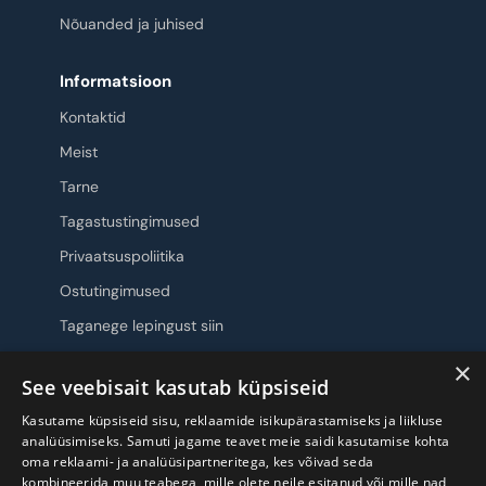
Nõuanded ja juhised
Informatsioon
Kontaktid
Meist
Tarne
Tagastustingimused
Privaatsuspoliitika
Ostutingimused
Taganege lepingust siin
×
Jälgi meid
See veebisait kasutab küpsiseid
Kasutame küpsiseid sisu, reklaamide isikupärastamiseks ja liikluse
analüüsimiseks. Samuti jagame teavet meie saidi kasutamise kohta
oma reklaami- ja analüüsipartneritega, kes võivad seda
kombineerida muu teabega, mille olete neile esitanud või mille nad