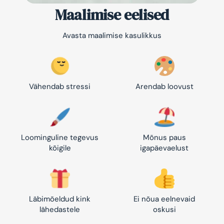
Maalimise eelised
Avasta maalimise kasulikkus
Vähendab stressi
Arendab loovust
Loominguline tegevus
Mõnus paus
kõigile
igapäevaelust
Läbimõeldud kink
Ei nõua eelnevaid
lähedastele
oskusi