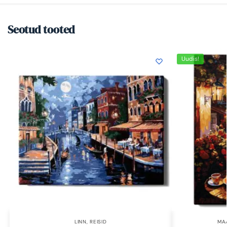
Seotud tooted
Uudis!
LINN
,
REISID
MA