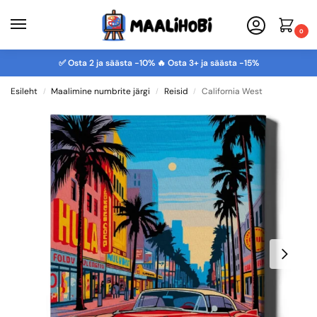
0
✅ Osta 2 ja säästa -10% 🔥 Osta 3+ ja säästa -15%
Esileht
Maalimine numbrite järgi
Reisid
California West
/
/
/