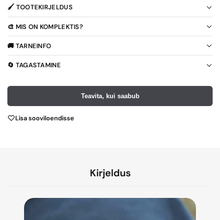
🖌️ TOOTEKIRJELDUS
🎨 MIS ON KOMPLEKTIS?
🚚 TARNEINFO
🔄 TAGASTAMINE
Teavita, kui saabub
Lisa sooviloendisse
Kirjeldus