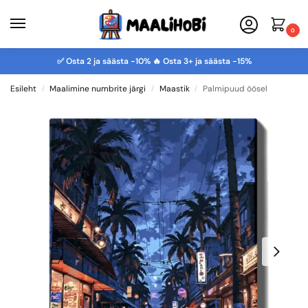
0
✅ Osta 2 ja säästa -10% 🔥 Osta 3+ ja säästa -15%
Esileht
Maalimine numbrite järgi
Maastik
Palmipuud öösel
/
/
/