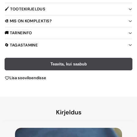
🖌️ TOOTEKIRJELDUS
🎨 MIS ON KOMPLEKTIS?
🚚 TARNEINFO
🔄 TAGASTAMINE
Teavita, kui saabub
Lisa sooviloendisse
Kirjeldus