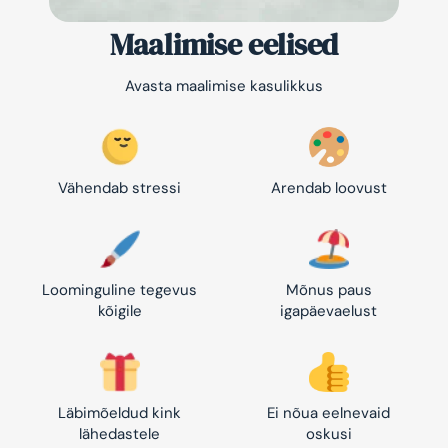
Maalimise eelised
Avasta maalimise kasulikkus
Vähendab stressi
Arendab loovust
Loominguline tegevus
Mõnus paus
kõigile
igapäevaelust
Läbimõeldud kink
Ei nõua eelnevaid
lähedastele
oskusi