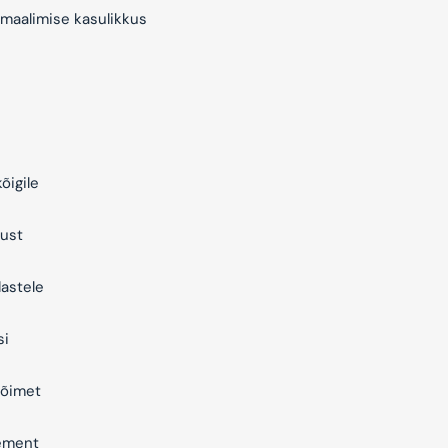
maalimise kasulikkus
õigile
ust
astele
si
õimet
ement