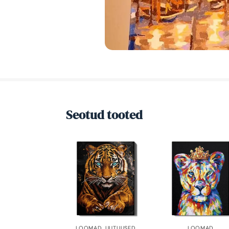
Seotud tooted
LOOMAD
,
UUTUUSED
LOOMAD