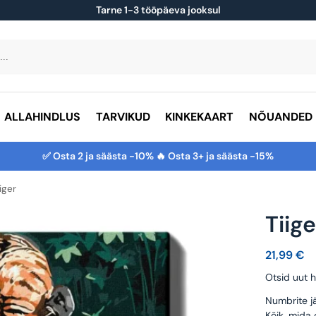
Tarne 1-3 tööpäeva jooksul
ALLAHINDLUS
TARVIKUD
KINKEKAART
NÕUANDED
✅ Osta 2 ja säästa -10% 🔥 Osta 3+ ja säästa -15%
iger
Tiige
21,99
€
Otsid uut h
Numbrite jä
Kõik, mida