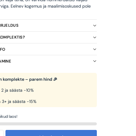
rviga. Eelnev kogemus ja maalimisoskused pole
KIRJELDUS
 KOMPLEKTIS?
NFO
AMINE
 komplekte – parem hind 🎉
 2 ja säästa -10%
 3+ ja säästa -15%
ikud laos!