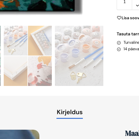
Lisa soo
Tasuta tar
Turvali
14 päev
Kirjeldus
Maal