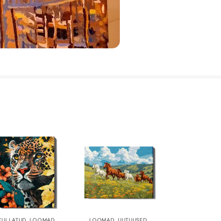
KULLATUD
,
LOOMAD
LOOMAD
,
UUTUUSED