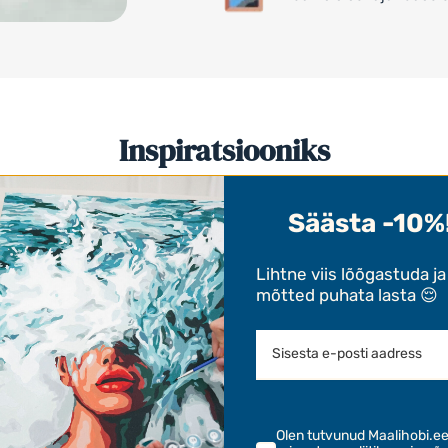
Inspiratsiooniks
Meie klientide valminud tööd 👩‍🎨
Säästa -10%
Lihtne viis lõõgastuda ja
mõtted puhata lasta 😌
Olen tutvunud Maalihobi.e