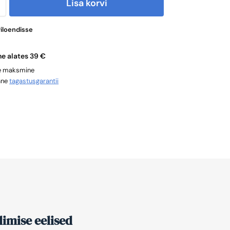
Lisa korvi
viloendisse
ne alates 39 €
ne maksmine
ane
tagastusgarantii
imise eelised