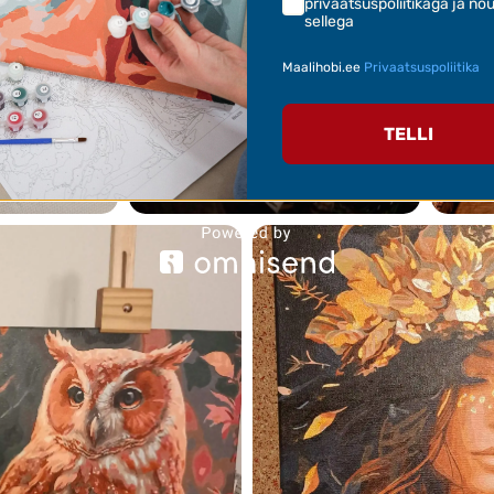
privaatsuspoliitikaga ja nõ
sellega
Maalihobi.ee
Privaatsuspoliitika
TELLI