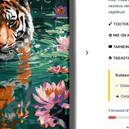
vastava vä
vajalikud.
🖌️ TOOTE
🎨 MIS ON
🚚 TARNEI
🔄 TAGAST
Rohkem
✅ Osta
🔥 Osta
Viimased üh