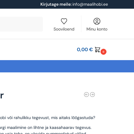
Kirjutage meile:
info@maalihobi.ee
Otsi
Sooviloend
Minu konto
0,00
€
0
r
obi või rahulikku tegevust, mis aitaks lõõgastuda?
rgi maalimine on lihtne ja kaasahaarav tegevus.
 on vaja teha, on värvida nummerdatud väljad