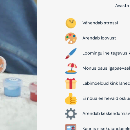
Avasta 
Vähendab stressi
Arendab loovust
Loominguline tegevus k
Mõnus paus igapäevael
Läbimõeldud kink lähed
Ei nõua eelnevaid osku
Arendab keskendumisv
Kaunis sisekujundusel