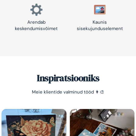
Arendab
Kaunis
keskendumisvõimet
sisekujunduselement
Inspiratsiooniks
Säästa -10%!
Meie klientide valminud tööd 👩‍🎨
Lihtne viis lõõgastuda ja mõtted puhata lasta 😌