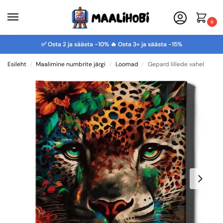
0
✅ Osta 2 ja säästa -10% 🔥 Osta 3+ ja säästa -15%
Esileht
Maalimine numbrite järgi
Loomad
Gepard lillede vahel
/
/
/