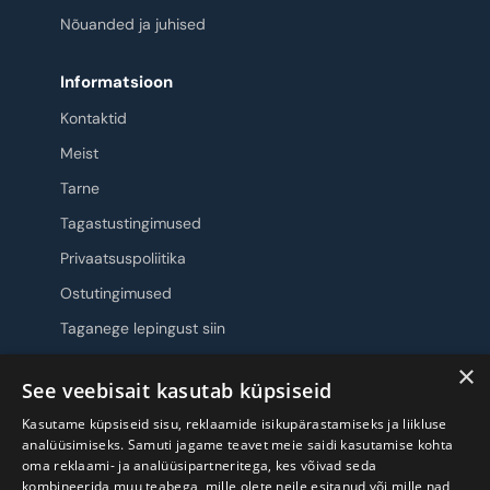
Nõuanded ja juhised
Informatsioon
Kontaktid
Meist
Tarne
Tagastustingimused
Privaatsuspoliitika
Ostutingimused
Taganege lepingust siin
×
Jälgi meid
See veebisait kasutab küpsiseid
Kasutame küpsiseid sisu, reklaamide isikupärastamiseks ja liikluse
analüüsimiseks. Samuti jagame teavet meie saidi kasutamise kohta
oma reklaami- ja analüüsipartneritega, kes võivad seda
kombineerida muu teabega, mille olete neile esitanud või mille nad