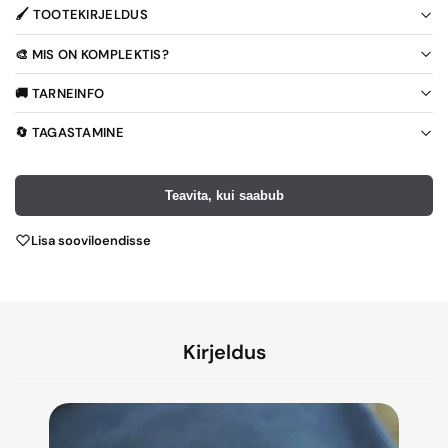
🖌️ TOOTEKIRJELDUS
🎨 MIS ON KOMPLEKTIS?
🚚 TARNEINFO
🔄 TAGASTAMINE
Teavita, kui saabub
Lisa sooviloendisse
Kirjeldus