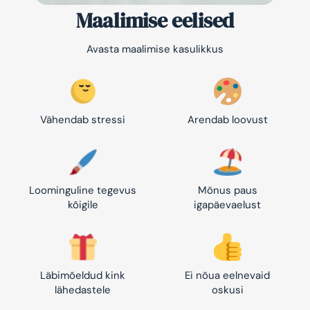
Maalimise eelised
Avasta maalimise kasulikkus
Vähendab stressi
Arendab loovust
Loominguline tegevus
Mõnus paus
kõigile
igapäevaelust
Läbimõeldud kink
Ei nõua eelnevaid
lähedastele
oskusi