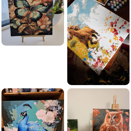
Olen tutvunud Maalihobi.ee privaatsuspoliitikaga ja
nõustun sellega
Maalihobi.ee
Privaatsuspoliitika
TELLI