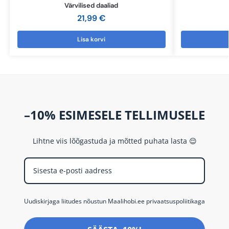
Värvilised daaliad
21,99
€
Lisa korvi
–10% ESIMESELE TELLIMUSELE
Lihtne viis lõõgastuda ja mõtted puhata lasta 😌
Uudiskirjaga liitudes nõustun Maalihobi.ee privaatsuspoliitikaga