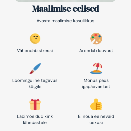
Maalimise eelised
Avasta maalimise kasulikkus
Vähendab stressi
Arendab loovust
Loominguline tegevus
Mõnus paus
kõigile
igapäevaelust
Läbimõeldud kink
Ei nõua eelnevaid
lähedastele
oskusi