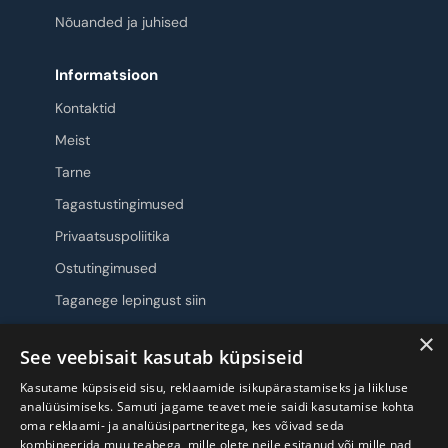
Nõuanded ja juhised
Informatsioon
Kontaktid
Meist
Tarne
Tagastustingimused
Privaatsuspoliitika
Ostutingimused
Taganege lepingust siin
×
Jälgi meid
See veebisait kasutab küpsiseid
Kasutame küpsiseid sisu, reklaamide isikupärastamiseks ja liikluse
analüüsimiseks. Samuti jagame teavet meie saidi kasutamise kohta
oma reklaami- ja analüüsipartneritega, kes võivad seda
kombineerida muu teabega, mille olete neile esitanud või mille nad