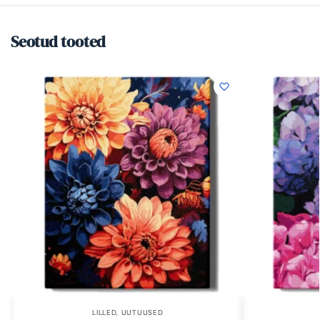
Seotud tooted
LILLED
,
UUTUUSED