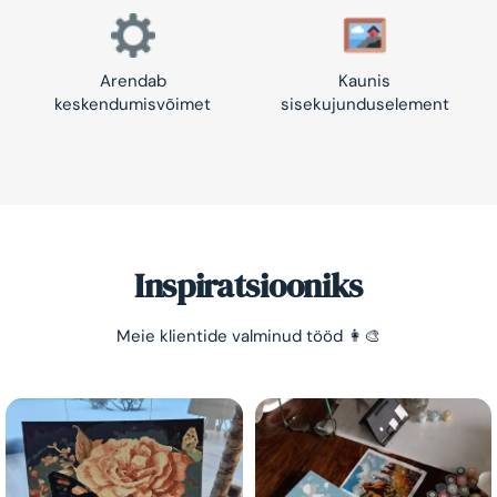
Arendab
Kaunis
keskendumisvõimet
sisekujunduselement
Inspiratsiooniks
Säästa -10%!
Meie klientide valminud tööd 👩‍🎨
Lihtne viis lõõgastuda ja mõtted puhata lasta 😌