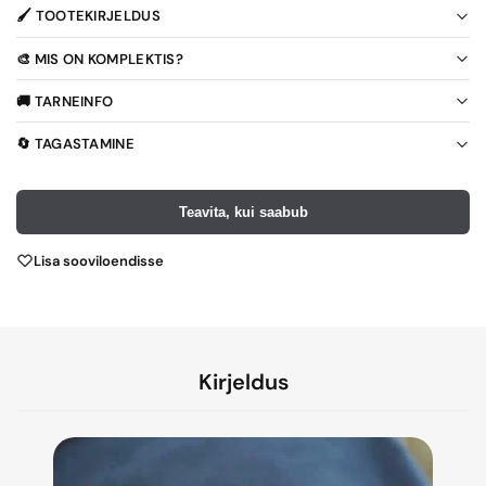
🖌️ TOOTEKIRJELDUS
🎨 MIS ON KOMPLEKTIS?
🚚 TARNEINFO
🔄 TAGASTAMINE
Teavita, kui saabub
Lisa sooviloendisse
Kirjeldus