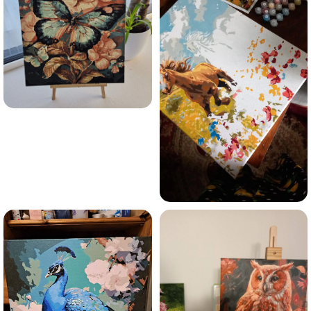
Olen tutvunud Maalihobi.ee privaatsuspoliitikaga ja
nõustun sellega
Maalihobi.ee
Privaatsuspoliitika
TELLI