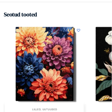
Seotud tooted
LILLED
,
UUTUUSED