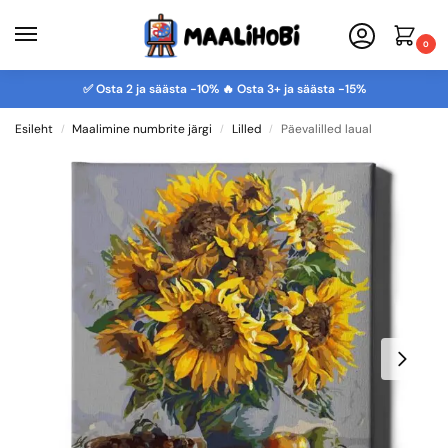
0
✅ Osta 2 ja säästa -10% 🔥 Osta 3+ ja säästa -15%
Esileht
Maalimine numbrite järgi
Lilled
Päevalilled laual
/
/
/