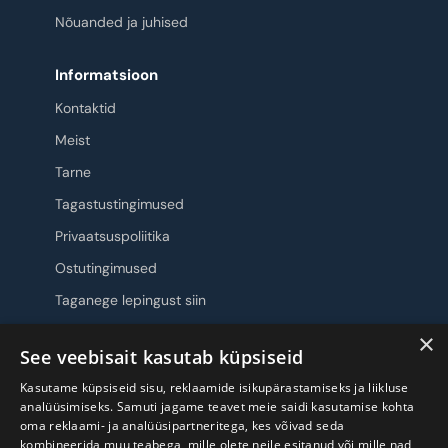
Nõuanded ja juhised
Informatsioon
Kontaktid
Meist
Tarne
Tagastustingimused
Privaatsuspoliitika
Ostutingimused
Taganege lepingust siin
×
Jälgi meid
See veebisait kasutab küpsiseid
Kasutame küpsiseid sisu, reklaamide isikupärastamiseks ja liikluse
analüüsimiseks. Samuti jagame teavet meie saidi kasutamise kohta
oma reklaami- ja analüüsipartneritega, kes võivad seda
kombineerida muu teabega, mille olete neile esitanud või mille nad