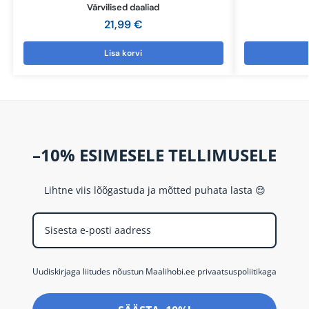
Värvilised daaliad
21,99
€
Lisa korvi
–10% ESIMESELE TELLIMUSELE
Lihtne viis lõõgastuda ja mõtted puhata lasta 😌
Uudiskirjaga liitudes nõustun Maalihobi.ee privaatsuspoliitikaga