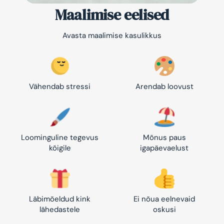
Maalimise eelised
Avasta maalimise kasulikkus
Vähendab stressi
Arendab loovust
Loominguline tegevus
Mõnus paus
kõigile
igapäevaelust
Läbimõeldud kink
Ei nõua eelnevaid
lähedastele
oskusi