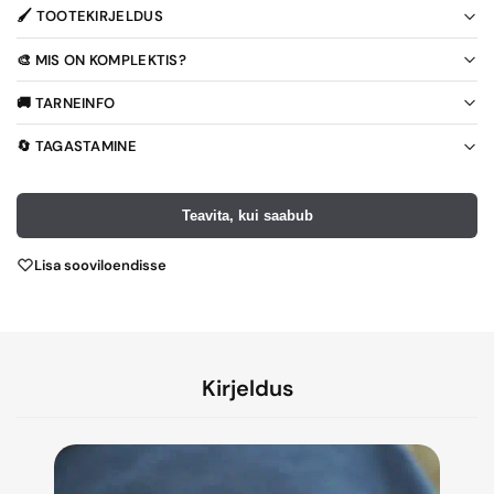
🖌️ TOOTEKIRJELDUS
🎨 MIS ON KOMPLEKTIS?
🚚 TARNEINFO
🔄 TAGASTAMINE
Teavita, kui saabub
Lisa sooviloendisse
Kirjeldus