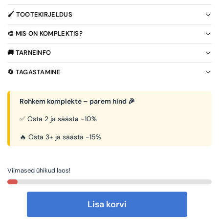
🖌️ TOOTEKIRJELDUS
🎨 MIS ON KOMPLEKTIS?
🚚 TARNEINFO
🔄 TAGASTAMINE
Rohkem komplekte – parem hind 🎉
✅ Osta 2 ja säästa -10%
🔥 Osta 3+ ja säästa -15%
Viimased ühikud laos!
Lisa korvi