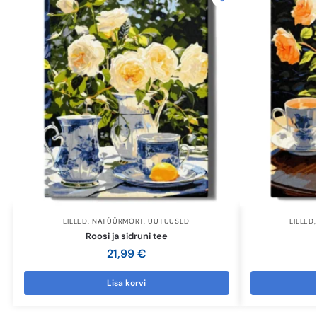
LILLED
,
NATÜÜRMORT
,
UUTUUSED
LILLED
Roosi ja sidruni tee
21,99
€
Lisa korvi