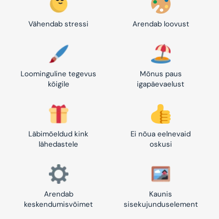
Vähendab stressi
Arendab loovust
Loominguline tegevus
Mõnus paus
kõigile
igapäevaelust
Läbimõeldud kink
Ei nõua eelnevaid
lähedastele
oskusi
Arendab
Kaunis
keskendumisvõimet
sisekujunduselement