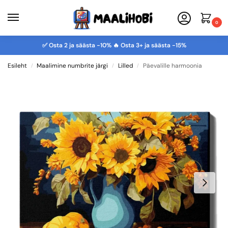
0
✅ Osta 2 ja säästa -10% 🔥 Osta 3+ ja säästa -15%
Esileht
Maalimine numbrite järgi
Lilled
Päevalille harmoonia
/
/
/