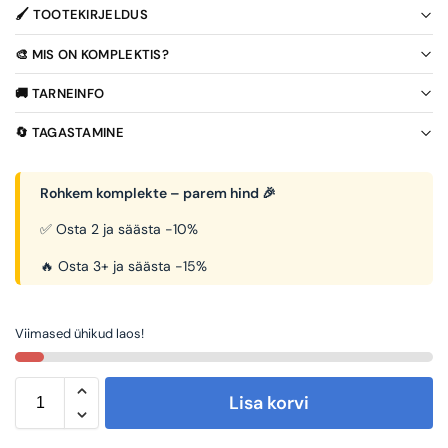
🖌️ TOOTEKIRJELDUS
🎨 MIS ON KOMPLEKTIS?
🚚 TARNEINFO
🔄 TAGASTAMINE
Rohkem komplekte – parem hind 🎉
✅ Osta 2 ja säästa -10%
🔥 Osta 3+ ja säästa -15%
Viimased ühikud laos!
Lisa korvi