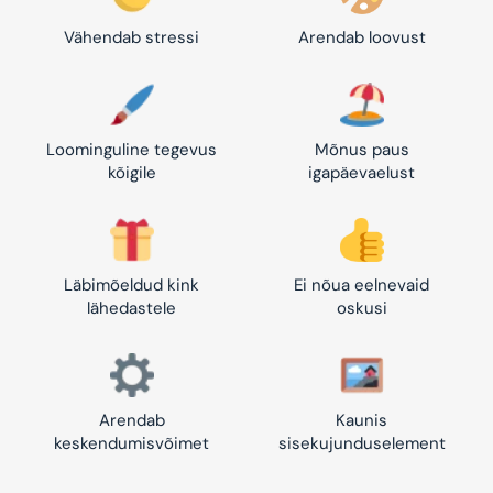
Vähendab stressi
Arendab loovust
Loominguline tegevus
Mõnus paus
kõigile
igapäevaelust
Läbimõeldud kink
Ei nõua eelnevaid
lähedastele
oskusi
Arendab
Kaunis
keskendumisvõimet
sisekujunduselement