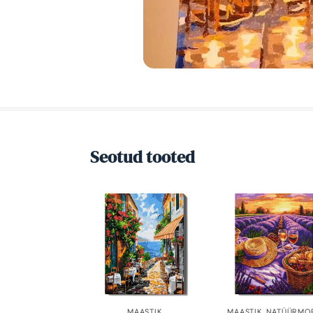
Seotud tooted
MAASTIK
MAASTIK
,
NATÜÜRMO