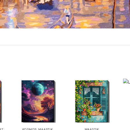
RT
KOSMOS
,
MAASTIK
,
MAASTIK