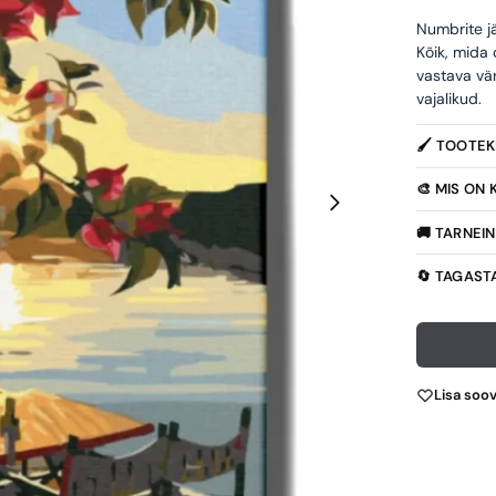
Numbrite jä
Kõik, mida
vastava vä
vajalikud.
🖌️ TOOTE
🎨 MIS ON
🚚 TARNEI
🔄 TAGAST
Lisa soo