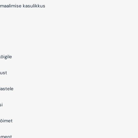
maalimise kasulikkus
õigile
ust
astele
si
õimet
ement