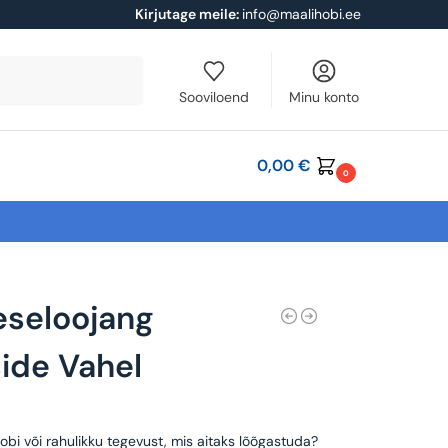
Kirjutage meile:
info@maalihobi.ee
Otsi
Sooviloend
Minu konto
0,00
€
0
eseloojang
ide Vahel
obi või rahulikku tegevust, mis aitaks lõõgastuda?