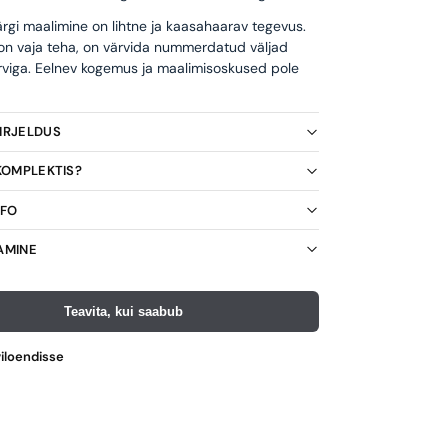
rgi maalimine on lihtne ja kaasahaarav tegevus.
 on vaja teha, on värvida nummerdatud väljad
rviga. Eelnev kogemus ja maalimisoskused pole
KIRJELDUS
 KOMPLEKTIS?
NFO
AMINE
Teavita, kui saabub
viloendisse