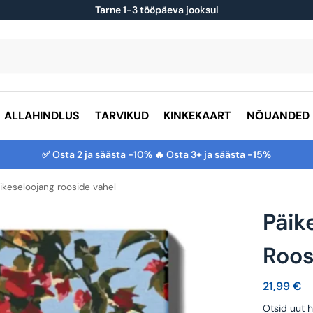
Tarne 1-3 tööpäeva jooksul
ALLAHINDLUS
TARVIKUD
KINKEKAART
NÕUANDED
✅ Osta 2 ja säästa -10% 🔥 Osta 3+ ja säästa -15%
ikeseloojang rooside vahel
Päik
Roos
21,99
€
Otsid uut h