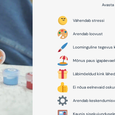
Avasta 
Vähendab stressi
Arendab loovust
Loominguline tegevus k
Mõnus paus igapäevael
Läbimõeldud kink lähed
Ei nõua eelnevaid osku
Arendab keskendumisv
Kaunis sisekujundusel