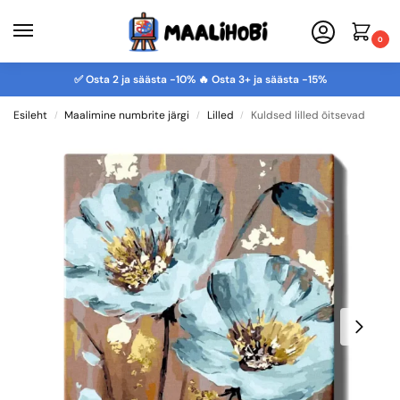
0
✅ Osta 2 ja säästa -10% 🔥 Osta 3+ ja säästa -15%
Esileht
Maalimine numbrite järgi
Lilled
Kuldsed lilled õitsevad
/
/
/