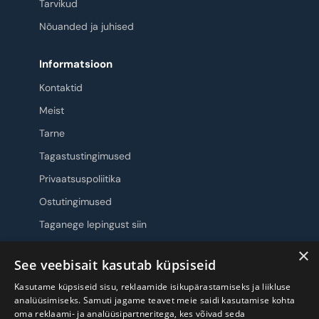
Tarvikud
Nõuanded ja juhised
Informatsioon
Kontaktid
Meist
Tarne
Tagastustingimused
Privaatsuspoliitika
Ostutingimused
Taganege lepingust siin
×
Jälgi meid
See veebisait kasutab küpsiseid
Kasutame küpsiseid sisu, reklaamide isikupärastamiseks ja liikluse
analüüsimiseks. Samuti jagame teavet meie saidi kasutamise kohta
oma reklaami- ja analüüsipartneritega, kes võivad seda