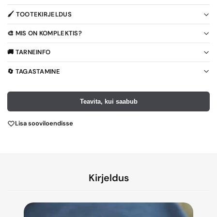
🖌️ TOOTEKIRJELDUS
🎨 MIS ON KOMPLEKTIS?
🚚 TARNEINFO
🔄 TAGASTAMINE
Teavita, kui saabub
Lisa sooviloendisse
Kirjeldus