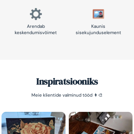
Arendab
Kaunis
keskendumisvõimet
sisekujunduselement
Inspiratsiooniks
Säästa -10%!
Meie klientide valminud tööd 👩‍🎨
Lihtne viis lõõgastuda ja mõtted puhata lasta 😌