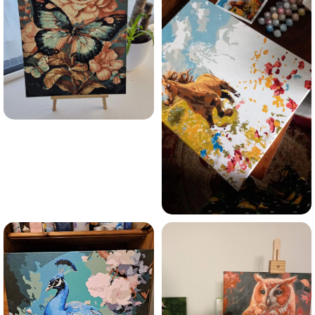
Olen tutvunud Maalihobi.ee privaatsuspoliitikaga ja
nõustun sellega
Maalihobi.ee
Privaatsuspoliitika
TELLI