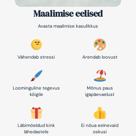
Maalimise eelised
Avasta maalimise kasulikkus
Vähendab stressi
Arendab loovust
Loominguline tegevus
Mõnus paus
kõigile
igapäevaelust
Läbimõeldud kink
Ei nõua eelnevaid
lähedastele
oskusi