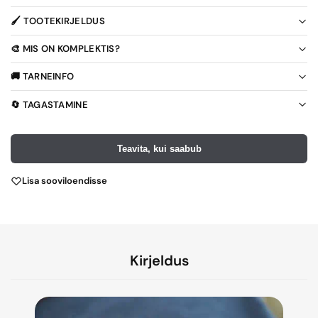
🖌️ TOOTEKIRJELDUS
🎨 MIS ON KOMPLEKTIS?
🚚 TARNEINFO
🔄 TAGASTAMINE
Teavita, kui saabub
Lisa sooviloendisse
Kirjeldus