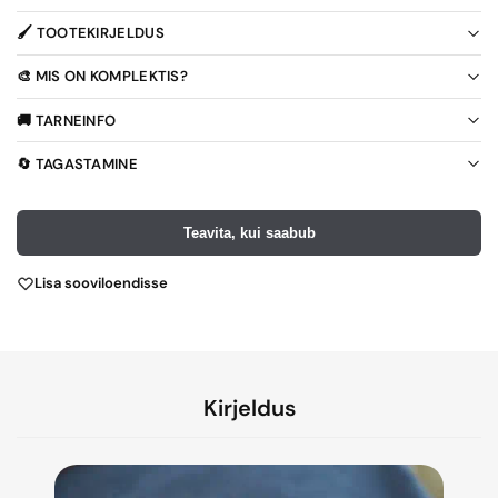
🖌️ TOOTEKIRJELDUS
🎨 MIS ON KOMPLEKTIS?
🚚 TARNEINFO
🔄 TAGASTAMINE
Teavita, kui saabub
Lisa sooviloendisse
Kirjeldus