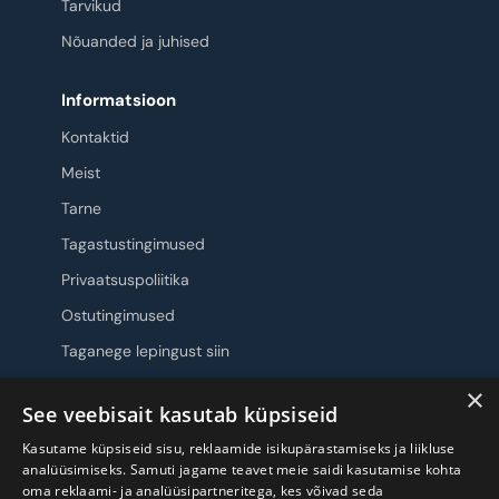
Tarvikud
Nõuanded ja juhised
Informatsioon
Kontaktid
Meist
Tarne
Tagastustingimused
Privaatsuspoliitika
Ostutingimused
Taganege lepingust siin
×
Jälgi meid
See veebisait kasutab küpsiseid
Kasutame küpsiseid sisu, reklaamide isikupärastamiseks ja liikluse
analüüsimiseks. Samuti jagame teavet meie saidi kasutamise kohta
oma reklaami- ja analüüsipartneritega, kes võivad seda