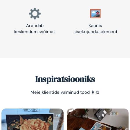
Arendab
Kaunis
keskendumisvõimet
sisekujunduselement
Inspiratsiooniks
Säästa -10%!
Meie klientide valminud tööd 👩‍🎨
Lihtne viis lõõgastuda ja mõtted puhata lasta 😌