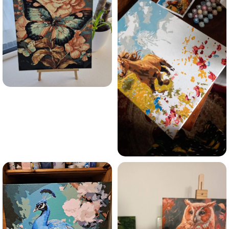
Olen tutvunud Maalihobi.ee privaatsuspoliitikaga ja
nõustun sellega
Maalihobi.ee
Privaatsuspoliitika
TELLI