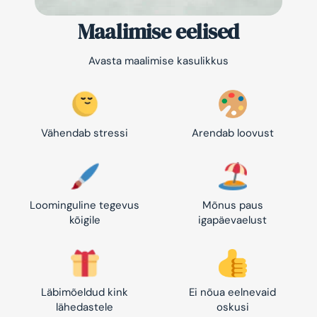
Maalimise eelised
Avasta maalimise kasulikkus
Vähendab stressi
Arendab loovust
Loominguline tegevus
Mõnus paus
kõigile
igapäevaelust
Läbimõeldud kink
Ei nõua eelnevaid
lähedastele
oskusi