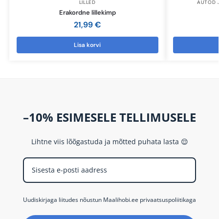
LILLED
AUTOD 
Erakordne lillekimp
21,99
€
Lisa korvi
–10% ESIMESELE TELLIMUSELE
Lihtne viis lõõgastuda ja mõtted puhata lasta 😌
Uudiskirjaga liitudes nõustun Maalihobi.ee privaatsuspoliitikaga