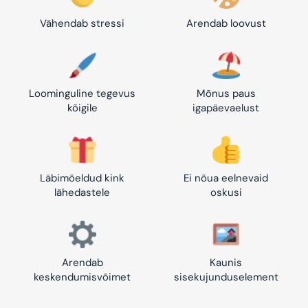
Vähendab stressi
Arendab loovust
Loominguline tegevus
Mõnus paus
kõigile
igapäevaelust
Läbimõeldud kink
Ei nõua eelnevaid
lähedastele
oskusi
Arendab
Kaunis
keskendumisvõimet
sisekujunduselement