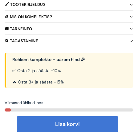
🖌️ TOOTEKIRJELDUS
🎨 MIS ON KOMPLEKTIS?
🚚 TARNEINFO
🔄 TAGASTAMINE
Rohkem komplekte – parem hind 🎉
✅ Osta 2 ja säästa -10%
🔥 Osta 3+ ja säästa -15%
Viimased ühikud laos!
Lisa korvi