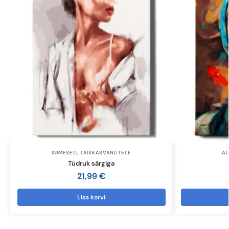
INIMESED
,
TÄISKASVANUTELE
AL
Tüdruk särgiga
21,99
€
Lisa korvi