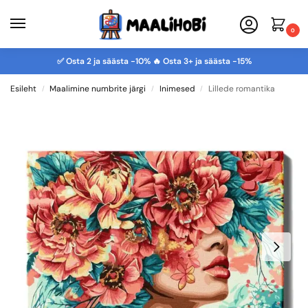
0
✅ Osta 2 ja säästa -10% 🔥 Osta 3+ ja säästa -15%
Esileht
Maalimine numbrite järgi
Inimesed
Lillede romantika
/
/
/