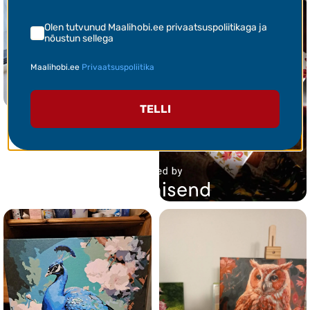
Olen tutvunud Maalihobi.ee privaatsuspoliitikaga ja
nõustun sellega
Maalihobi.ee
Privaatsuspoliitika
TELLI