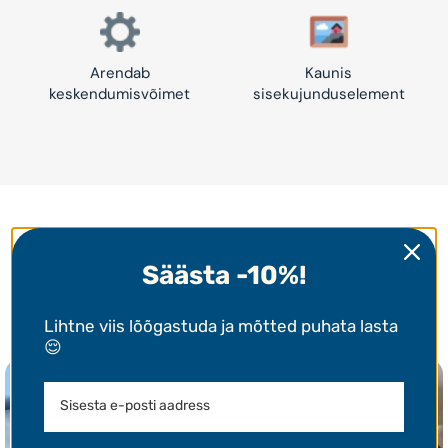
Arendab
Kaunis
keskendumisvõimet
sisekujunduselement
Inspiratsiooniks
Säästa -10%!
Meie klientide valminud tööd 👩‍🎨
Lihtne viis lõõgastuda ja mõtted puhata lasta
😌