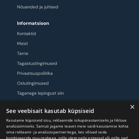
Nõuanded ja juhised
Informatsioon
Kontaktid
Meist
Tarne
Tagastustingimused
Privaatsuspoliitika
Ostutingimused
Taganege lepingust siin
×
Jälgi meid
See veebisait kasutab küpsiseid
Kasutame küpsiseid sisu, reklaamide isikupärastamiseks ja liikluse
analüüsimiseks. Samuti jagame teavet meie saidi kasutamise kohta
oma reklaami- ja analüüsipartneritega, kes võivad seda
kombineerida muu teabega, mille olete neile esitanud või mille nad