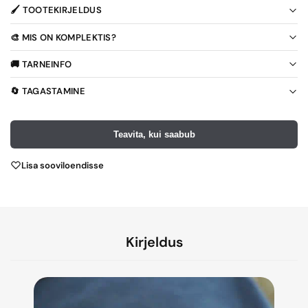
🖌️ TOOTEKIRJELDUS
🎨 MIS ON KOMPLEKTIS?
🚚 TARNEINFO
🔄 TAGASTAMINE
Teavita, kui saabub
Lisa sooviloendisse
Kirjeldus