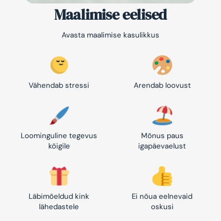
Maalimise eelised
Avasta maalimise kasulikkus
Vähendab stressi
Arendab loovust
Loominguline tegevus
Mõnus paus
kõigile
igapäevaelust
Läbimõeldud kink
Ei nõua eelnevaid
lähedastele
oskusi