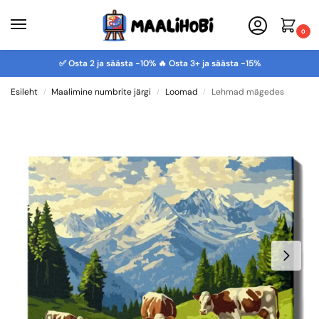
0
✅ Osta 2 ja säästa -10% 🔥 Osta 3+ ja säästa -15%
Esileht
Maalimine numbrite järgi
Loomad
Lehmad mägedes
/
/
/