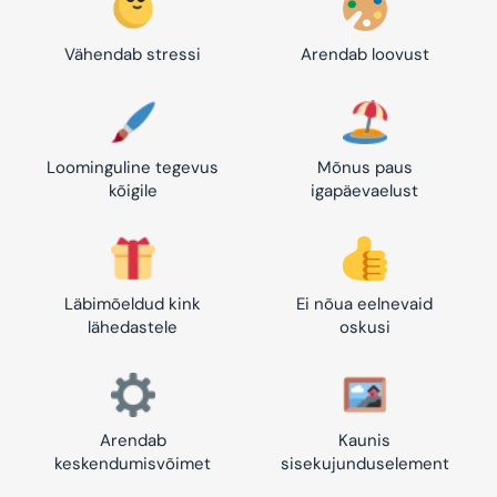
Vähendab stressi
Arendab loovust
Loominguline tegevus
Mõnus paus
kõigile
igapäevaelust
Läbimõeldud kink
Ei nõua eelnevaid
lähedastele
oskusi
Arendab
Kaunis
keskendumisvõimet
sisekujunduselement