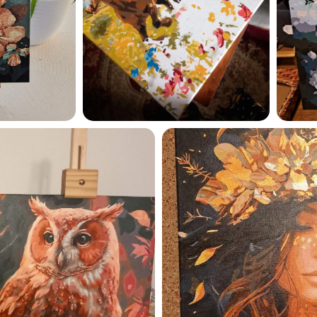
privaatsuspoliitikaga ja nõ
sellega
Maalihobi.ee
Privaatsuspoliitika
TELLI