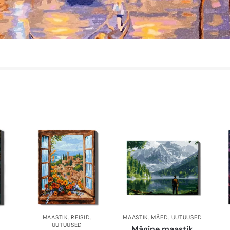
MAASTIK
,
REISID
,
MAASTIK
,
MÄED
,
UUTUUSED
UUTUUSED
Mägine maastik