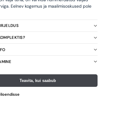
rviga. Eelnev kogemus ja maalimisoskused pole
KIRJELDUS
 KOMPLEKTIS?
NFO
AMINE
Teavita, kui saabub
viloendisse