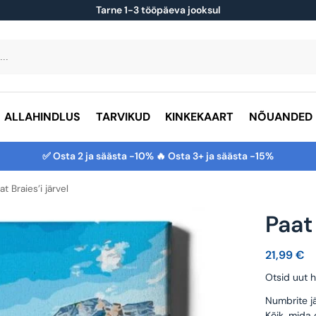
Tarne 1-3 tööpäeva jooksul
ALLAHINDLUS
TARVIKUD
KINKEKAART
NÕUANDED
✅ Osta 2 ja säästa -10% 🔥 Osta 3+ ja säästa -15%
at Braies’i järvel
Paat 
21,99
€
Otsid uut h
Numbrite jä
Kõik, mida