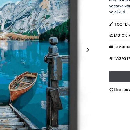
vastava vä
vajalikud.
🖌️ TOOTE
🎨 MIS ON
🚚 TARNEI
🔄 TAGAST
Lisa soo