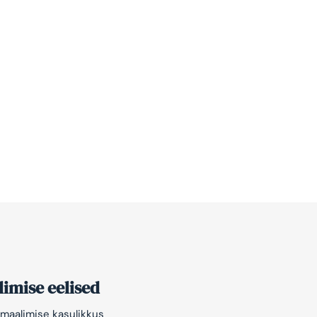
imise eelised
maalimise kasulikkus