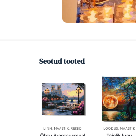
Seotud tooted
LINN
,
MAASTIK
,
REISID
LOODUS
,
MAASTIK
Õhtu Prantsusmaal
Täielik lugu