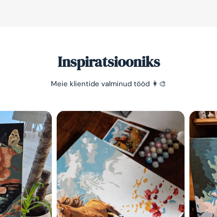
Inspiratsiooniks
Meie klientide valminud tööd 👩‍🎨
Säästa -10%
Lihtne viis lõõgastuda ja
mõtted puhata lasta 😌
Olen tutvunud Maalihobi.e