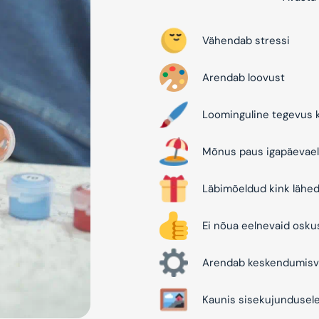
Vähendab stressi
Arendab loovust
Loominguline tegevus k
Mõnus paus igapäevael
Läbimõeldud kink lähed
Ei nõua eelnevaid osku
Arendab keskendumisv
Kaunis sisekujundusel