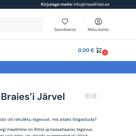
Kirjutage meile:
info@maalihobi.ee
Otsi
Sooviloend
Minu konto
0,00
€
0
Braies’i Järvel
obi või rahulikku tegevust, mis aitaks lõõgastuda?
rgi maalimine on lihtne ja kaasahaarav tegevus.
 on vaja teha, on värvida nummerdatud väljad