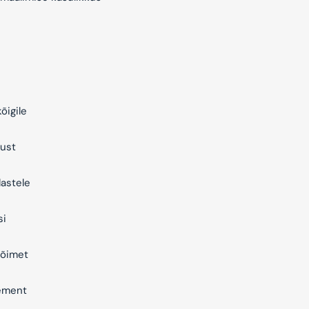
õigile
ust
astele
si
õimet
ement