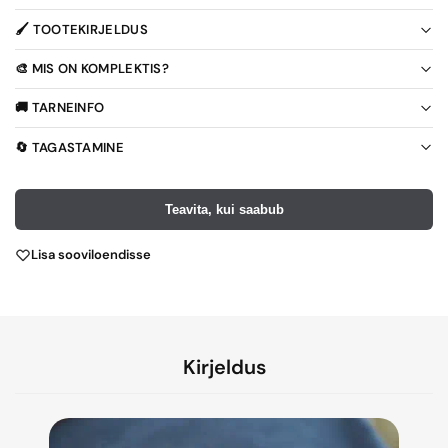
🖌️ TOOTEKIRJELDUS
🎨 MIS ON KOMPLEKTIS?
🚚 TARNEINFO
🔄 TAGASTAMINE
Teavita, kui saabub
Lisa sooviloendisse
Kirjeldus