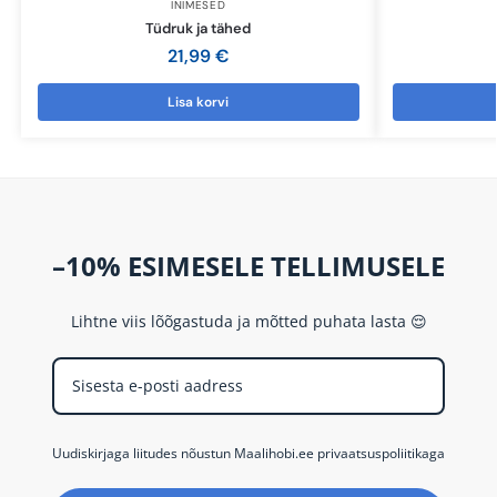
INIMESED
Tüdruk ja tähed
21,99
€
Lisa korvi
–10% ESIMESELE TELLIMUSELE
Lihtne viis lõõgastuda ja mõtted puhata lasta 😌
Uudiskirjaga liitudes nõustun Maalihobi.ee privaatsuspoliitikaga