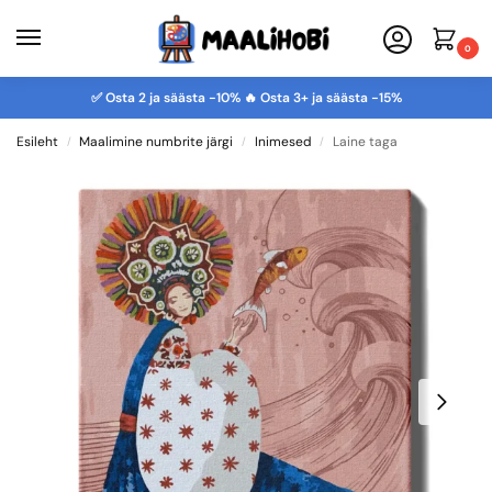
0
✅ Osta 2 ja säästa -10% 🔥 Osta 3+ ja säästa -15%
Esileht
Maalimine numbrite järgi
Inimesed
Laine taga
/
/
/