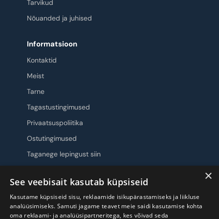
Tarvikud
Nõuanded ja juhised
Informatsioon
Kontaktid
Meist
Tarne
Tagastustingimused
Privaatsuspoliitika
Ostutingimused
Taganege lepingust siin
×
Jälgi meid
See veebisait kasutab küpsiseid
Kasutame küpsiseid sisu, reklaamide isikupärastamiseks ja liikluse
analüüsimiseks. Samuti jagame teavet meie saidi kasutamise kohta
oma reklaami- ja analüüsipartneritega, kes võivad seda