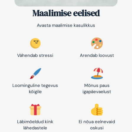
Maalimise eelised
Avasta maalimise kasulikkus
Vähendab stressi
Arendab loovust
Loominguline tegevus
Mõnus paus
kõigile
igapäevaelust
Läbimõeldud kink
Ei nõua eelnevaid
lähedastele
oskusi