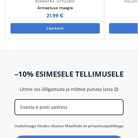
ROMANTIKA
,
UUTUUSED
KULLAT
Armastuse maagia
21,99
€
Lisa korvi
–10% ESIMESELE TELLIMUSELE
Lihtne viis lõõgastuda ja mõtted puhata lasta 😌
Uudiskirjaga liitudes nõustun Maalihobi.ee privaatsuspoliitikaga