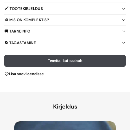
🖌️ TOOTEKIRJELDUS
🎨 MIS ON KOMPLEKTIS?
🚚 TARNEINFO
🔄 TAGASTAMINE
Teavita, kui saabub
Lisa sooviloendisse
Kirjeldus