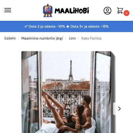
0
✅ Osta 2 ja säästa -10% 🔥 Osta 3+ ja säästa -15%
Esileht
Maalimine numbrite järgi
Linn
Kaks Pariisis
/
/
/