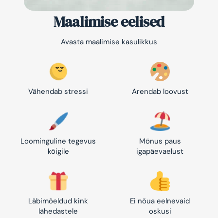
Maalimise eelised
Avasta maalimise kasulikkus
Vähendab stressi
Arendab loovust
Loominguline tegevus
Mõnus paus
kõigile
igapäevaelust
Läbimõeldud kink
Ei nõua eelnevaid
lähedastele
oskusi