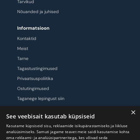
Tarvikud
Nõuanded ja juhised
Informatsioon
Kontaktid
Meist
Tarne
Tagastustingimused
Privaatsuspoliitika
Ostutingimused
Taganege lepingust siin
×
Jälgi meid
See veebisait kasutab küpsiseid
Kasutame küpsiseid sisu, reklaamide isikupärastamiseks ja liikluse
analüüsimiseks. Samuti jagame teavet meie saidi kasutamise kohta
oma reklaami- ja analüüsipartneritega, kes võivad seda