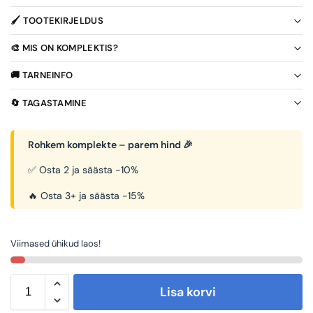
🖌️ TOOTEKIRJELDUS
🎨 MIS ON KOMPLEKTIS?
🚚 TARNEINFO
🔄 TAGASTAMINE
Rohkem komplekte – parem hind 🎉
✅ Osta 2 ja säästa -10%
🔥 Osta 3+ ja säästa -15%
Viimased ühikud laos!
Lisa korvi