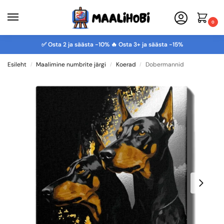
0
✅ Osta 2 ja säästa -10% 🔥 Osta 3+ ja säästa -15%
Esileht
Maalimine numbrite järgi
Koerad
Dobermannid
/
/
/