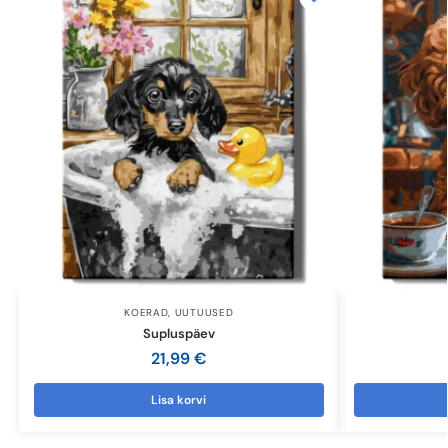
KOERAD
,
UUTUUSED
Supluspäev
21,99
€
Lisa korvi