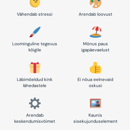
Vähendab stressi
Arendab loovust
Loominguline tegevus
Mõnus paus
kõigile
igapäevaelust
Läbimõeldud kink
Ei nõua eelnevaid
lähedastele
oskusi
Arendab
Kaunis
keskendumisvõimet
sisekujunduselement