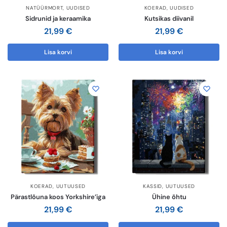
NATÜÜRMORT
,
UUDISED
KOERAD
,
UUDISED
Sidrunid ja keraamika
Kutsikas diivanil
21,99
€
21,99
€
Lisa korvi
Lisa korvi
KOERAD
,
UUTUUSED
KASSID
,
UUTUUSED
Pärastlõuna koos Yorkshire’iga
Ühine õhtu
21,99
€
21,99
€