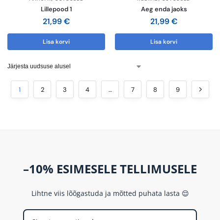
Lillepood 1
Aeg enda jaoks
21,99
€
21,99
€
Lisa korvi
Lisa korvi
1
2
3
4
…
7
8
9
–10% ESIMESELE TELLIMUSELE
Lihtne viis lõõgastuda ja mõtted puhata lasta 😌