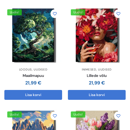
Uudis!
Uudis!
LOODUS
,
UUDISED
INIMESED
,
UUDISED
Maailmapuu
Lillede võlu
21,99
€
21,99
€
Lisa korvi
Lisa korvi
Uudis!
Uudis!