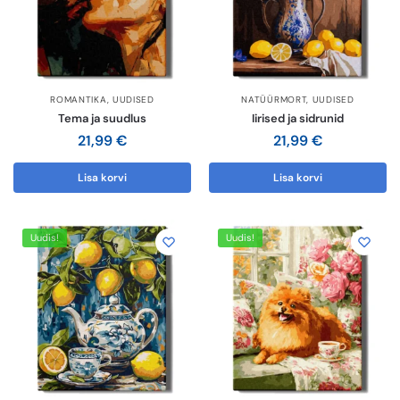
Olen tutvunud Maalihobi.ee privaatsuspoliitikaga ja
nõustun sellega
ROMANTIKA
,
UUDISED
NATÜÜRMORT
,
UUDISED
Tema ja suudlus
Iirised ja sidrunid
Maalihobi.ee
Privaatsuspoliitika
21,99
€
21,99
€
Lisa korvi
Lisa korvi
TELLI
Uudis!
Uudis!