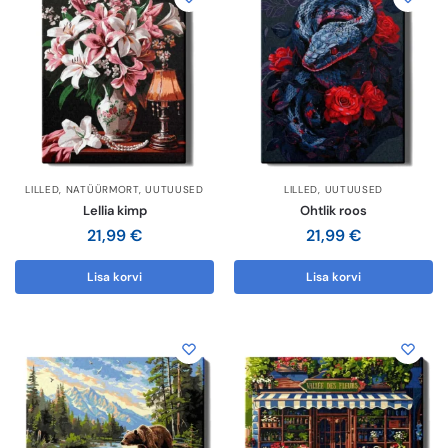
LILLED
,
NATÜÜRMORT
,
UUTUUSED
LILLED
,
UUTUUSED
Lellia kimp
Ohtlik roos
21,99
€
21,99
€
Lisa korvi
Lisa korvi