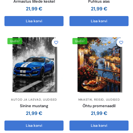
Armastus lillede keskel
Puhkus aias
21,99
€
21,99
€
Lisa korvi
Lisa korvi
Uudis!
Uudis!
AUTOD JA LAEVAD
,
UUDISED
MAASTIK
,
REISID
,
UUDISED
Sinine mustang
Õhtu promenaadil
21,99
€
21,99
€
Lisa korvi
Lisa korvi