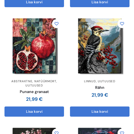
Lisa korvi
Lisa korvi
ABSTRAKTNE
,
NATÜÜRMORT
,
LINNUD
,
UUTUUSED
UUTUUSED
Rähn
Punane granaat
21,99
€
21,99
€
Lisa korvi
Lisa korvi