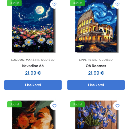
Uudis!
Uudis!
LOODUS
,
MAASTIK
,
UUDISED
LINN
,
REISID
,
UUDISED
Kevadine öö
Öö Roomas
21,99
€
21,99
€
Lisa korvi
Lisa korvi
Säästa -10%!
Uudis!
Uudis!
Lihtne viis lõõgastuda ja mõtted puhata lasta 😌