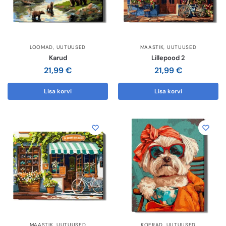
LOOMAD
,
UUTUUSED
MAASTIK
,
UUTUUSED
Karud
Lillepood 2
21,99
€
21,99
€
Lisa korvi
Lisa korvi
MAASTIK
,
UUTUUSED
KOERAD
,
UUTUUSED