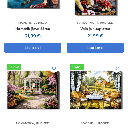
MAASTIK
,
UUDISED
NATÜÜRMORT
,
UUDISED
Hommik järve ääres
Vein ja suupisted
21,99
€
21,99
€
Lisa korvi
Lisa korvi
Uudis!
Uudis!
ROMANTIKA
,
UUDISED
LOODUS
,
UUDISED