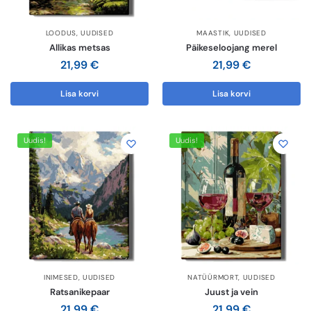
LOODUS
,
UUDISED
MAASTIK
,
UUDISED
Allikas metsas
Päikeseloojang merel
21,99
€
21,99
€
Lisa korvi
Lisa korvi
Uudis!
Uudis!
INIMESED
,
UUDISED
NATÜÜRMORT
,
UUDISED
Ratsanikepaar
Juust ja vein
21,99
€
21,99
€