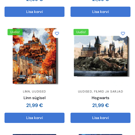
Lisa korvi
Lisa korvi
Uudis!
Uudis!
LINN
,
UUDISED
UUDISED
,
FILMID JA SARJAD
Linn sügisel
Hogwarts
21,99
€
21,99
€
Lisa korvi
Lisa korvi