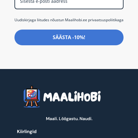
Uudiskirjaga liitudes nõustun Maalihobi.ee privaatsuspoliitikaga
SÄÄSTA -10%!
Maali. Lõõgastu. Naudi.
Kiirlingid