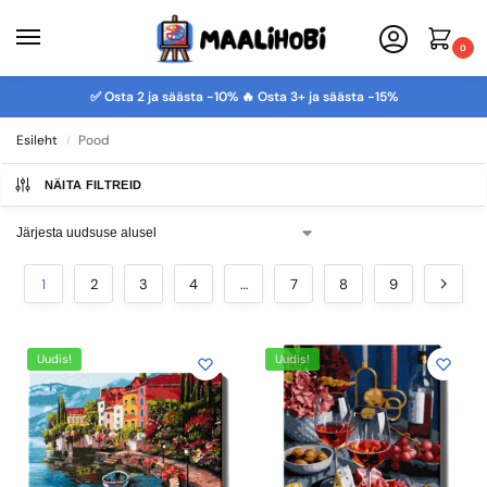
0
✅ Osta 2 ja säästa -10% 🔥 Osta 3+ ja säästa -15%
Esileht
Pood
/
NÄITA FILTREID
1
2
3
4
…
7
8
9
Uudis!
Uudis!