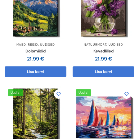
MÄED
,
REISID
,
UUDISED
NATÜÜRMORT
,
UUDISED
Dolomiidid
Kevadlilled
21,99
€
21,99
€
Lisa korvi
Lisa korvi
Uudis!
Uudis!