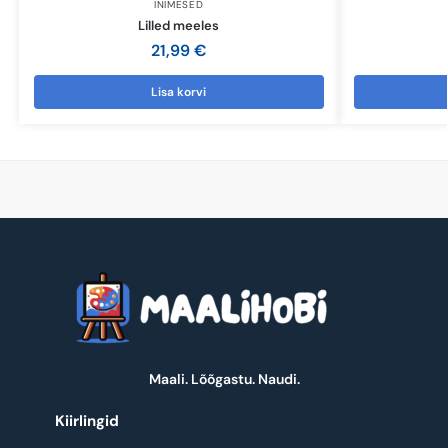
INIMESED
Lilled meeles
21,99
€
Lisa korvi
Maali. Lõõgastu. Naudi.
Kiirlingid