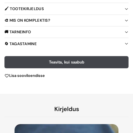
🖌️ TOOTEKIRJELDUS
🎨 MIS ON KOMPLEKTIS?
🚚 TARNEINFO
🔄 TAGASTAMINE
Teavita, kui saabub
Lisa sooviloendisse
Kirjeldus