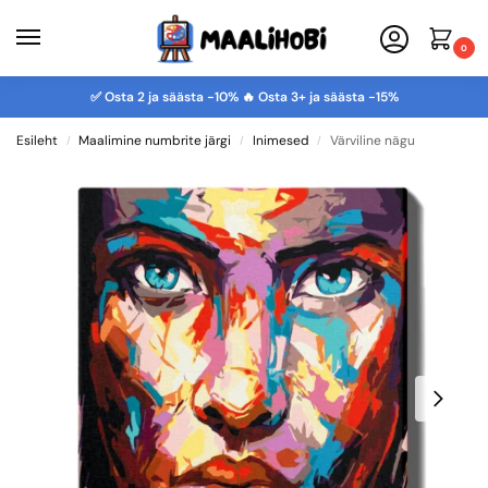
0
✅ Osta 2 ja säästa -10% 🔥 Osta 3+ ja säästa -15%
Esileht
Maalimine numbrite järgi
Inimesed
Värviline nägu
/
/
/