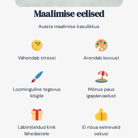
Maalimise eelised
Avasta maalimise kasulikkus
Vähendab stressi
Arendab loovust
Loominguline tegevus
Mõnus paus
kõigile
igapäevaelust
Läbimõeldud kink
Ei nõua eelnevaid
lähedastele
oskusi