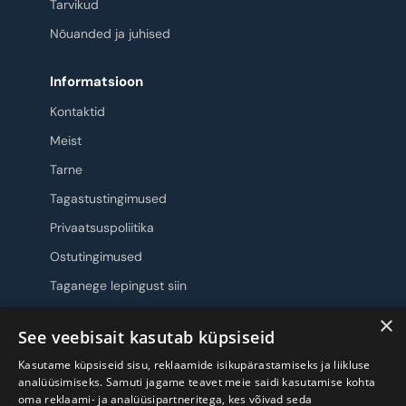
Tarvikud
Nõuanded ja juhised
Informatsioon
Kontaktid
Meist
Tarne
Tagastustingimused
Privaatsuspoliitika
Ostutingimused
Taganege lepingust siin
×
Jälgi meid
See veebisait kasutab küpsiseid
Kasutame küpsiseid sisu, reklaamide isikupärastamiseks ja liikluse
analüüsimiseks. Samuti jagame teavet meie saidi kasutamise kohta
oma reklaami- ja analüüsipartneritega, kes võivad seda