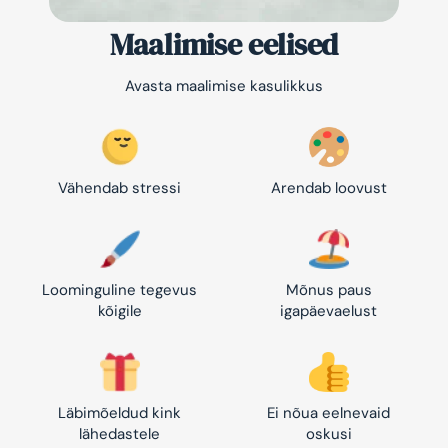
Maalimise eelised
Avasta maalimise kasulikkus
Vähendab stressi
Arendab loovust
Loominguline tegevus
Mõnus paus
kõigile
igapäevaelust
Läbimõeldud kink
Ei nõua eelnevaid
lähedastele
oskusi