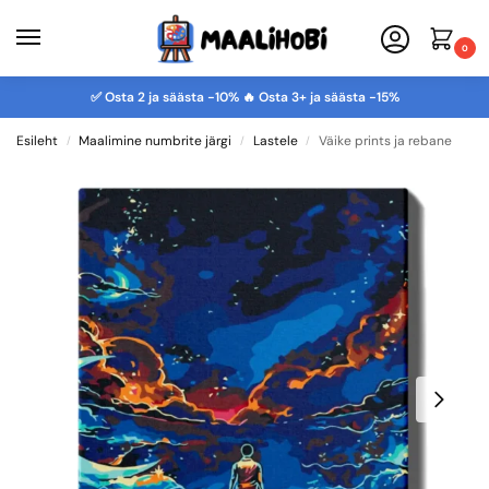
0
✅ Osta 2 ja säästa -10% 🔥 Osta 3+ ja säästa -15%
Esileht
Maalimine numbrite järgi
Lastele
Väike prints ja rebane
/
/
/