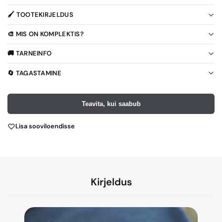
🖌️ TOOTEKIRJELDUS
🎨 MIS ON KOMPLEKTIS?
🚚 TARNEINFO
🔄 TAGASTAMINE
Teavita, kui saabub
Lisa sooviloendisse
Kirjeldus