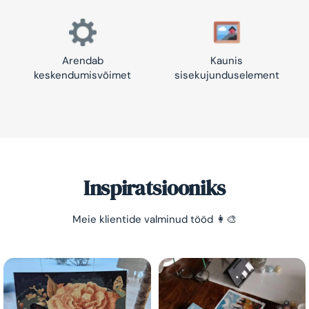
Arendab
Kaunis
keskendumisvõimet
sisekujunduselement
Inspiratsiooniks
Säästa -10%!
Meie klientide valminud tööd 👩‍🎨
Lihtne viis lõõgastuda ja mõtted puhata lasta 😌