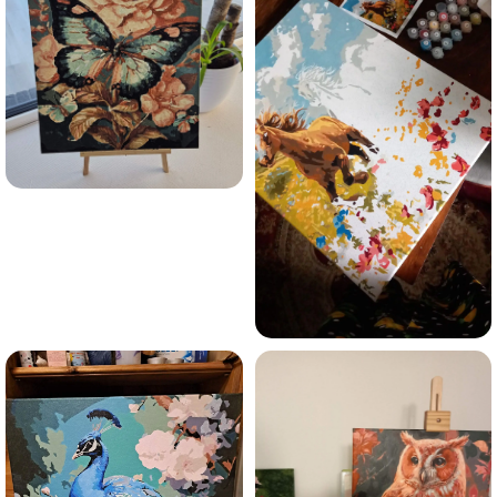
Olen tutvunud Maalihobi.ee privaatsuspoliitikaga ja
nõustun sellega
Maalihobi.ee
Privaatsuspoliitika
TELLI