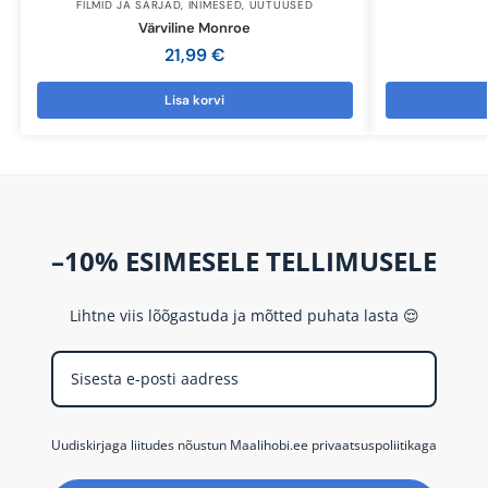
FILMID JA SARJAD
,
INIMESED
,
UUTUUSED
Värviline Monroe
21,99
€
Lisa korvi
–10% ESIMESELE TELLIMUSELE
Lihtne viis lõõgastuda ja mõtted puhata lasta 😌
Uudiskirjaga liitudes nõustun Maalihobi.ee privaatsuspoliitikaga