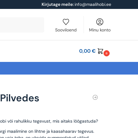
Kirjutage meile:
info@maalihobi.ee
Otsi
Sooviloend
Minu konto
0,00
€
0
 Pilvedes
obi või rahulikku tegevust, mis aitaks lõõgastuda?
rgi maalimine on lihtne ja kaasahaarav tegevus.
 on vaja teha, on värvida nummerdatud väljad