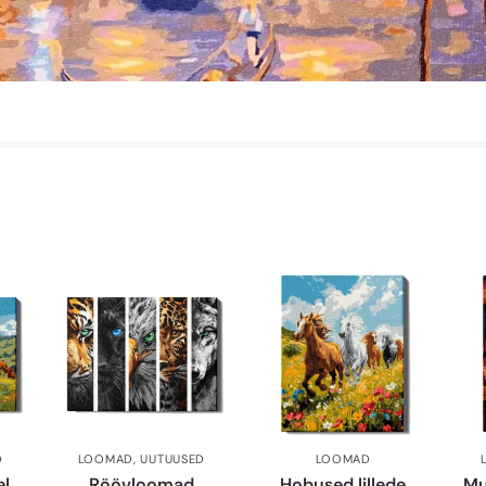
D
LOOMAD
,
UUTUUSED
LOOMAD
el
Röövloomad
Hobused lillede
Mu