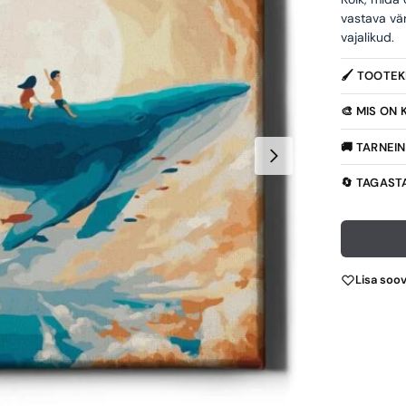
vastava vä
vajalikud.
🖌️ TOOTE
🎨 MIS ON
🚚 TARNEI
🔄 TAGAST
Lisa soo