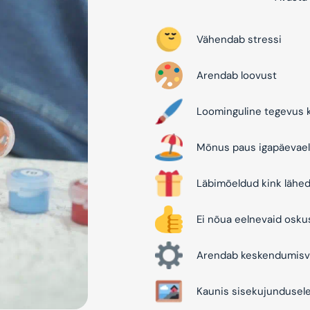
Vähendab stressi
Arendab loovust
Loominguline tegevus k
Mõnus paus igapäevael
Läbimõeldud kink lähed
Ei nõua eelnevaid osku
Arendab keskendumisv
Kaunis sisekujundusel