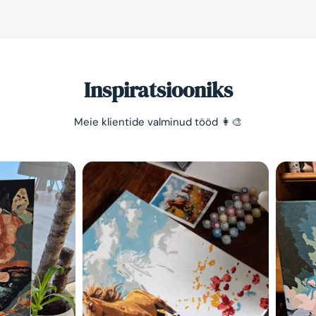
Inspiratsiooniks
Meie klientide valminud tööd 👩‍🎨
Säästa -10%
Lihtne viis lõõgastuda ja
mõtted puhata lasta 😌
Olen tutvunud Maalihobi.e