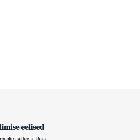
imise eelised
maalimise kasulikkus