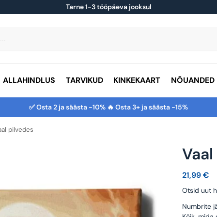
Tarne 1-3 tööpäeva jooksul
ALLAHINDLUS
TARVIKUD
KINKEKAART
NÕUANDED
✅ Osta 2 ja säästa -10% 🔥 Osta 3+ ja säästa -15%
aal pilvedes
Vaal
21,99
€
Otsid uut h
Numbrite jä
Kõik, mida