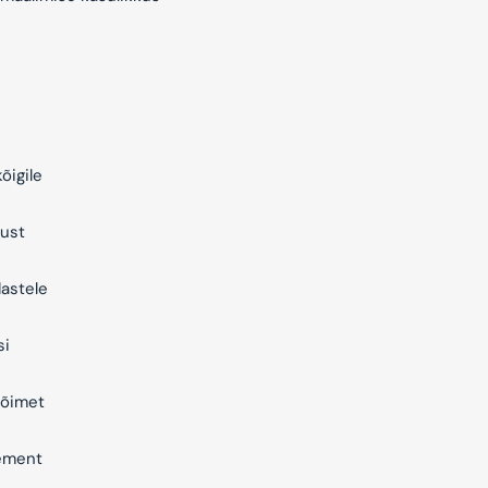
õigile
ust
astele
si
õimet
ement