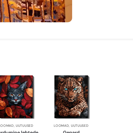
LOOMAD
,
UUTUUSED
LOOMAD
,
UUTUUSED
rdumine lehtede
Gepard