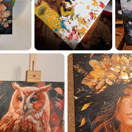
privaatsuspoliitikaga ja nõ
sellega
Maalihobi.ee
Privaatsuspoliitika
TELLI