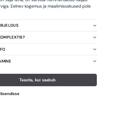
rviga. Eelnev kogemus ja maalimisoskused pole
KIRJELDUS
 KOMPLEKTIS?
NFO
AMINE
Teavita, kui saabub
viloendisse