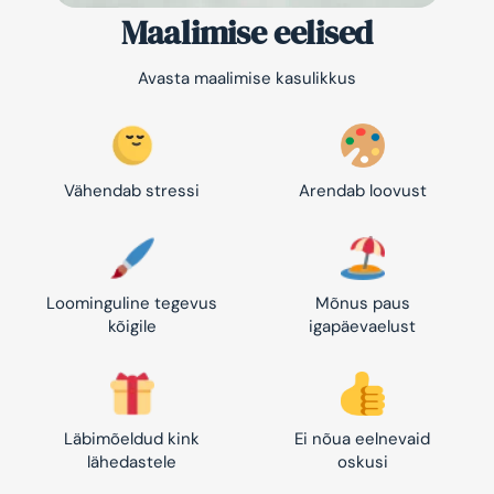
Maalimise eelised
Avasta maalimise kasulikkus
Vähendab stressi
Arendab loovust
Loominguline tegevus
Mõnus paus
kõigile
igapäevaelust
Läbimõeldud kink
Ei nõua eelnevaid
lähedastele
oskusi