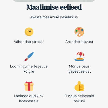
Maalimise eelised
Avasta maalimise kasulikkus
Vähendab stressi
Arendab loovust
Loominguline tegevus
Mõnus paus
kõigile
igapäevaelust
Läbimõeldud kink
Ei nõua eelnevaid
lähedastele
oskusi