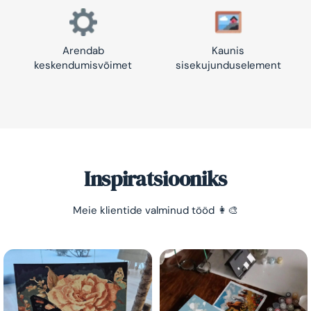
Arendab
Kaunis
keskendumisvõimet
sisekujunduselement
Inspiratsiooniks
Säästa -10%!
Meie klientide valminud tööd 👩‍🎨
Lihtne viis lõõgastuda ja mõtted puhata lasta 😌