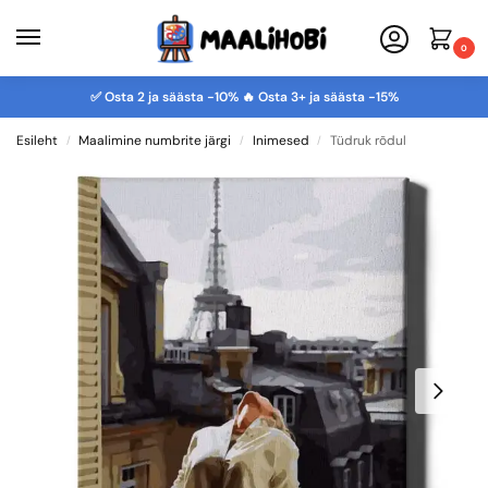
0
✅ Osta 2 ja säästa -10% 🔥 Osta 3+ ja säästa -15%
Esileht
Maalimine numbrite järgi
Inimesed
Tüdruk rõdul
/
/
/