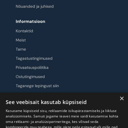
Nõuanded ja juhised
Informatsioon
Kontaktid
Meist
Tarne
Tagastustingimused
Privaatsuspoliitika
Ostutingimused
Taganege lepingust siin
×
Jälgi meid
See veebisait kasutab küpsiseid
Kasutame küpsiseid sisu, reklaamide isikupärastamiseks ja liikluse
analüüsimiseks. Samuti jagame teavet meie saidi kasutamise kohta
oma reklaami- ja analüüsipartneritega, kes võivad seda
kombineerida muu teabega, mille olete neile esitanud või mille nad