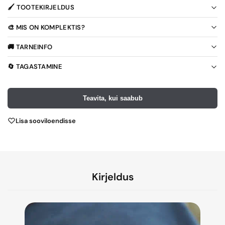
🖌️ TOOTEKIRJELDUS
🎨 MIS ON KOMPLEKTIS?
🚚 TARNEINFO
🔄 TAGASTAMINE
Teavita, kui saabub
Lisa sooviloendisse
Kirjeldus