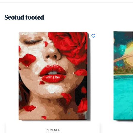
Seotud tooted
INIMESED