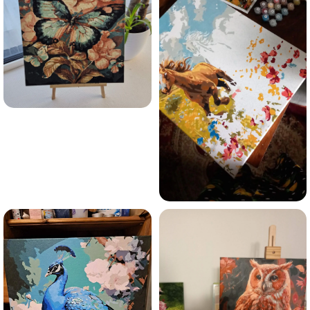
Olen tutvunud Maalihobi.ee privaatsuspoliitikaga ja
nõustun sellega
Maalihobi.ee
Privaatsuspoliitika
TELLI