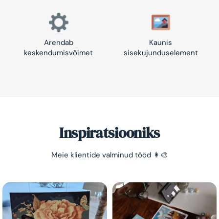
Arendab
Kaunis
keskendumisvõimet
sisekujunduselement
Inspiratsiooniks
Säästa -10%!
Meie klientide valminud tööd 👩‍🎨
Lihtne viis lõõgastuda ja mõtted puhata lasta 😌