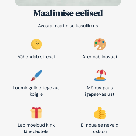
Maalimise eelised
Avasta maalimise kasulikkus
Vähendab stressi
Arendab loovust
Loominguline tegevus
Mõnus paus
kõigile
igapäevaelust
Läbimõeldud kink
Ei nõua eelnevaid
lähedastele
oskusi