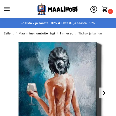
0
✅ Osta 2 ja säästa -10% 🔥 Osta 3+ ja säästa -15%
Esileht
Maalimine numbrite järgi
Inimesed
Tüdruk ja karikas
/
/
/