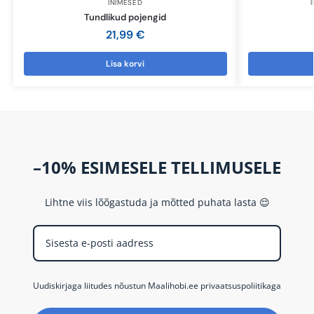
INIMESED
Tundlikud pojengid
21,99
€
Lisa korvi
–10% ESIMESELE TELLIMUSELE
Lihtne viis lõõgastuda ja mõtted puhata lasta 😌
Uudiskirjaga liitudes nõustun Maalihobi.ee privaatsuspoliitikaga