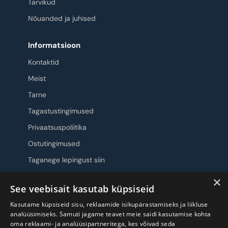
Tarvikud
Nõuanded ja juhised
Informatsioon
Kontaktid
Meist
Tarne
Tagastustingimused
Privaatsuspoliitika
Ostutingimused
Taganege lepingust siin
×
Jälgi meid
See veebisait kasutab küpsiseid
Kasutame küpsiseid sisu, reklaamide isikupärastamiseks ja liikluse
analüüsimiseks. Samuti jagame teavet meie saidi kasutamise kohta
oma reklaami- ja analüüsipartneritega, kes võivad seda