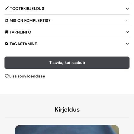
🖌️ TOOTEKIRJELDUS
🎨 MIS ON KOMPLEKTIS?
🚚 TARNEINFO
🔄 TAGASTAMINE
Teavita, kui saabub
Lisa sooviloendisse
Kirjeldus