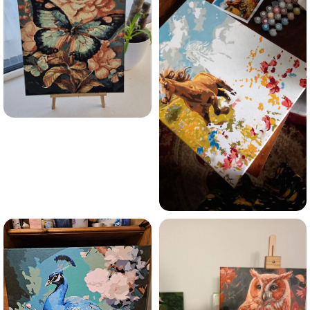
Olen tutvunud Maalihobi.ee privaatsuspoliitikaga ja
nõustun sellega
Maalihobi.ee
Privaatsuspoliitika
TELLI