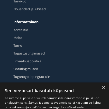
Tarvikud
Nõuanded ja juhised
Informatsioon
Kontaktid
Meist
Tarne
Tagastustingimused
Privaatsuspoliitika
Ostutingimused
Taganege lepingust siin
×
Jälgi meid
See veebisait kasutab küpsiseid
Kasutame küpsiseid sisu, reklaamide isikupärastamiseks ja liikluse
analüüsimiseks. Samuti jagame teavet meie saidi kasutamise kohta
oma reklaami- ja analüüsipartneritega, kes võivad seda