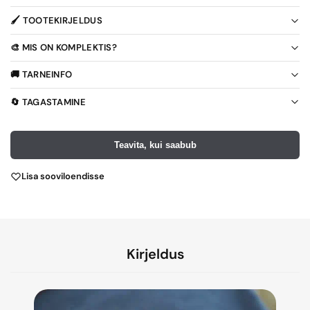
🖌️ TOOTEKIRJELDUS
🎨 MIS ON KOMPLEKTIS?
🚚 TARNEINFO
🔄 TAGASTAMINE
Teavita, kui saabub
Lisa sooviloendisse
Kirjeldus