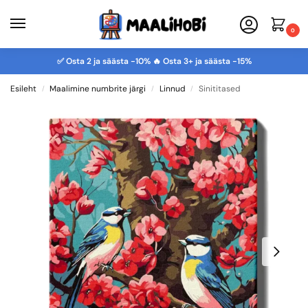
0
✅ Osta 2 ja säästa -10% 🔥 Osta 3+ ja säästa -15%
Esileht
Maalimine numbrite järgi
Linnud
Sinititased
/
/
/