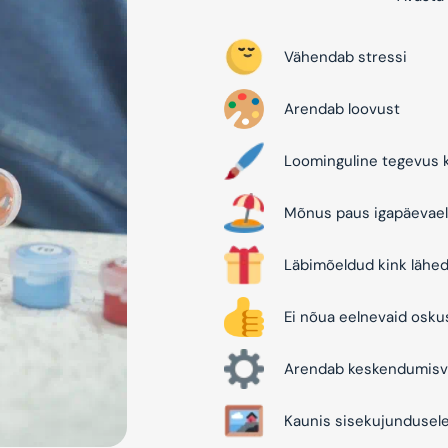
Vähendab stressi
Arendab loovust
Loominguline tegevus k
Mõnus paus igapäevael
Läbimõeldud kink lähed
Ei nõua eelnevaid osku
Arendab keskendumisv
Kaunis sisekujundusel