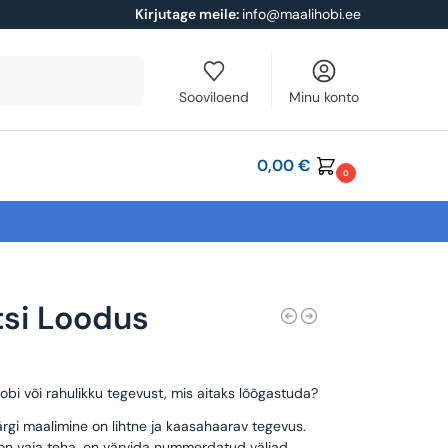
Kirjutage meile:
info@maalihobi.ee
Otsi
Sooviloend
Minu konto
0,00
€
0
tsi Loodus
obi või rahulikku tegevust, mis aitaks lõõgastuda?
rgi maalimine on lihtne ja kaasahaarav tegevus.
 on vaja teha, on värvida nummerdatud väljad