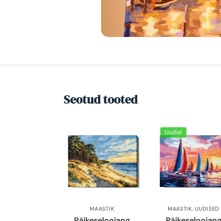
Seotud tooted
Uudis!
MAASTIK
MAASTIK
,
UUDISED
Päikeseloojang
Päikeseloojan