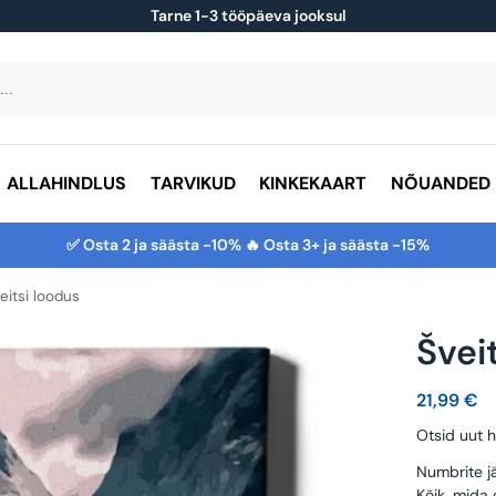
Tarne 1-3 tööpäeva jooksul
ALLAHINDLUS
TARVIKUD
KINKEKAART
NÕUANDED
✅ Osta 2 ja säästa -10% 🔥 Osta 3+ ja säästa -15%
eitsi loodus
Švei
21,99
€
Otsid uut h
Numbrite jä
Kõik, mida