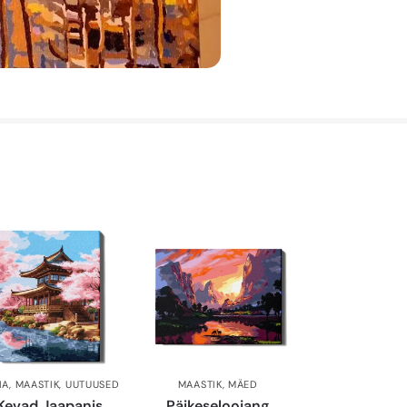
IA
,
MAASTIK
,
UUTUUSED
MAASTIK
,
MÄED
Kevad Jaapanis
Päikeseloojang