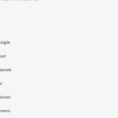
õigile
ust
astele
si
õimet
ement