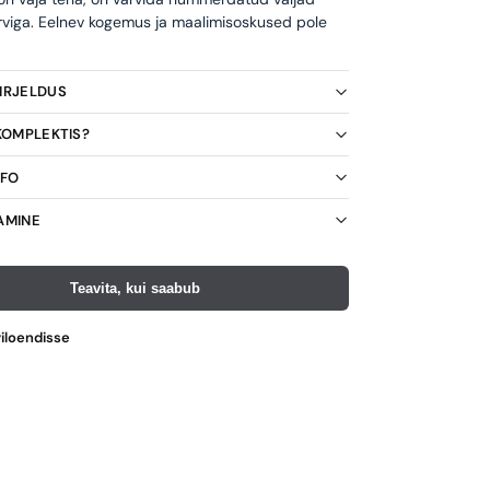
rviga. Eelnev kogemus ja maalimisoskused pole
KIRJELDUS
 KOMPLEKTIS?
NFO
AMINE
Teavita, kui saabub
viloendisse