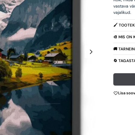
vastava vä
vajalikud.
🖌️ TOOTE
🎨 MIS ON
🚚 TARNEI
🔄 TAGAST
Lisa soo