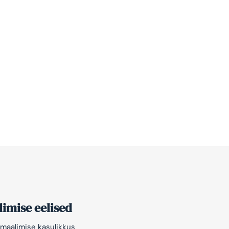
imise eelised
maalimise kasulikkus