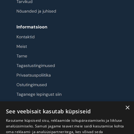
Tarvikud
Nõuanded ja juhised
Informatsioon
Kontaktid
Meist
Tarne
Tagastustingimused
Privaatsuspoliitika
Ostutingimused
Taganege lepingust siin
×
Jälgi meid
See veebisait kasutab küpsiseid
Kasutame küpsiseid sisu, reklaamide isikupärastamiseks ja liikluse
analüüsimiseks. Samuti jagame teavet meie saidi kasutamise kohta
oma reklaami- ja analüüsipartneritega, kes võivad seda