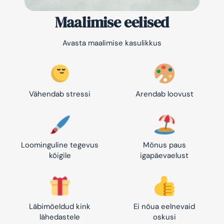
Maalimise eelised
Avasta maalimise kasulikkus
Vähendab stressi
Arendab loovust
Loominguline tegevus
Mõnus paus
kõigile
igapäevaelust
Läbimõeldud kink
Ei nõua eelnevaid
lähedastele
oskusi