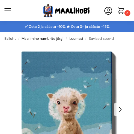
0
✅ Osta 2 ja säästa -10% 🔥 Osta 3+ ja säästa -15%
Esileht
Maalimine numbrite järgi
Loomad
Suvised soovid
/
/
/