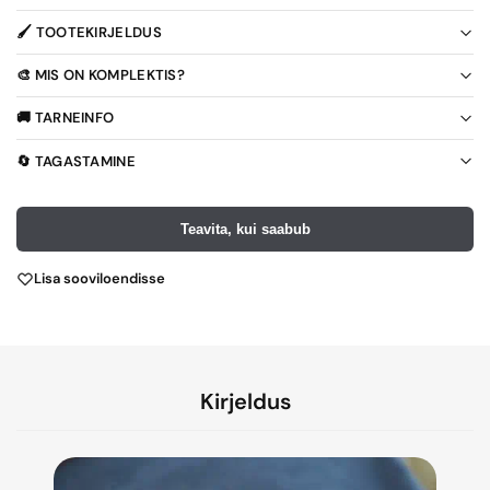
🖌️ TOOTEKIRJELDUS
🎨 MIS ON KOMPLEKTIS?
🚚 TARNEINFO
🔄 TAGASTAMINE
Teavita, kui saabub
Lisa sooviloendisse
Kirjeldus