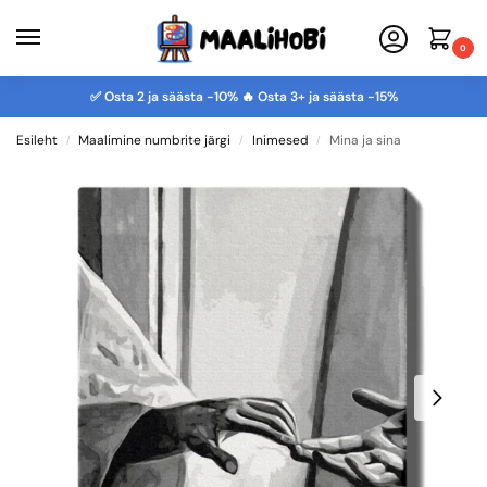
0
✅ Osta 2 ja säästa -10% 🔥 Osta 3+ ja säästa -15%
Esileht
Maalimine numbrite järgi
Inimesed
Mina ja sina
/
/
/