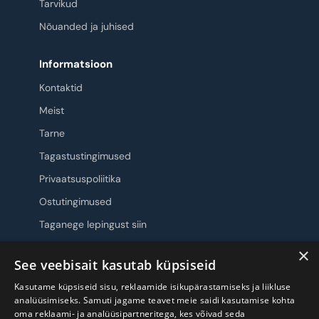
Tarvikud
Nõuanded ja juhised
Informatsioon
Kontaktid
Meist
Tarne
Tagastustingimused
Privaatsuspoliitika
Ostutingimused
Taganege lepingust siin
×
Jälgi meid
See veebisait kasutab küpsiseid
Kasutame küpsiseid sisu, reklaamide isikupärastamiseks ja liikluse
analüüsimiseks. Samuti jagame teavet meie saidi kasutamise kohta
oma reklaami- ja analüüsipartneritega, kes võivad seda