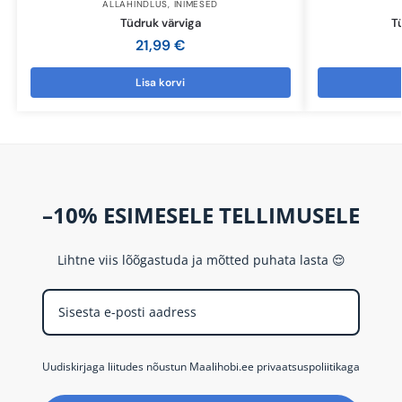
ALLAHINDLUS
,
INIMESED
Tüdruk värviga
T
21,99
€
Lisa korvi
–10% ESIMESELE TELLIMUSELE
Lihtne viis lõõgastuda ja mõtted puhata lasta 😌
Uudiskirjaga liitudes nõustun Maalihobi.ee privaatsuspoliitikaga