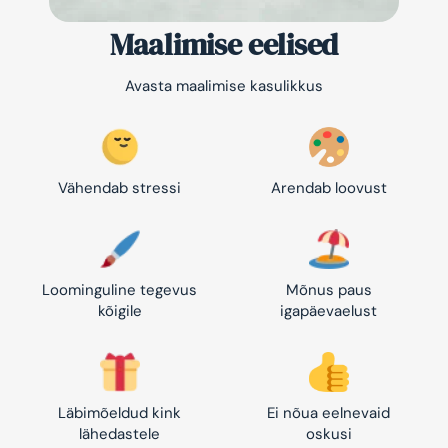
Maalimise eelised
Avasta maalimise kasulikkus
Vähendab stressi
Arendab loovust
Loominguline tegevus
Mõnus paus
kõigile
igapäevaelust
Läbimõeldud kink
Ei nõua eelnevaid
lähedastele
oskusi