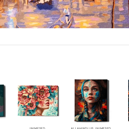
INIMESED
ALLAHINDLUS
,
INIMESED