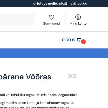
Kirjutage meile:
info@maalihobi.ee
Otsi
Sooviloend
Minu konto
0,00
€
0
pärane Võõras
obi või rahulikku tegevust, mis aitaks lõõgastuda?
rgi maalimine on lihtne ja kaasahaarav tegevus.
 on vaja teha, on värvida nummerdatud väljad