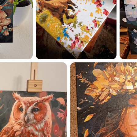
privaatsuspoliitikaga ja nõ
sellega
Maalihobi.ee
Privaatsuspoliitika
TELLI