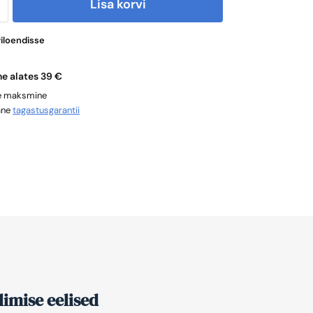
Lisa korvi
viloendisse
ne alates 39 €
ne maksmine
ane
tagastusgarantii
imise eelised