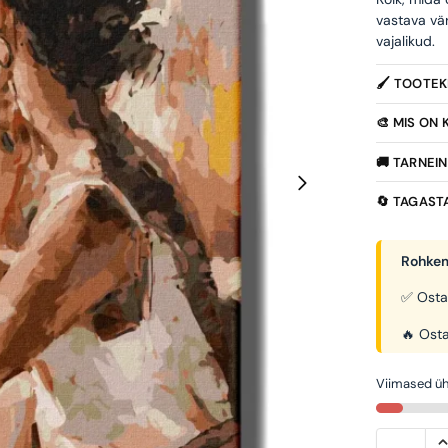
vastava vä
vajalikud.
🖌️ TOOTE
🎨 MIS ON
🚚 TARNEI
🔄 TAGAST
Rohkem
✅ Osta
🔥 Osta
Viimased üh