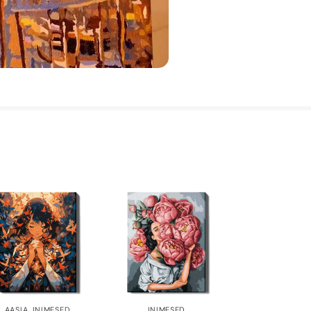
AASIA
,
INIMESED
INIMESED