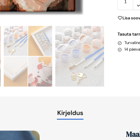
Lisa soo
Tasuta tar
Turvali
14 päev
Kirjeldus
Maal