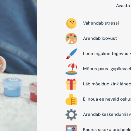
Avasta 
Vähendab stressi
Arendab loovust
Loominguline tegevus k
Mõnus paus igapäevael
Läbimõeldud kink lähed
Ei nõua eelnevaid osku
Arendab keskendumisv
Kaunis sisekujundusel