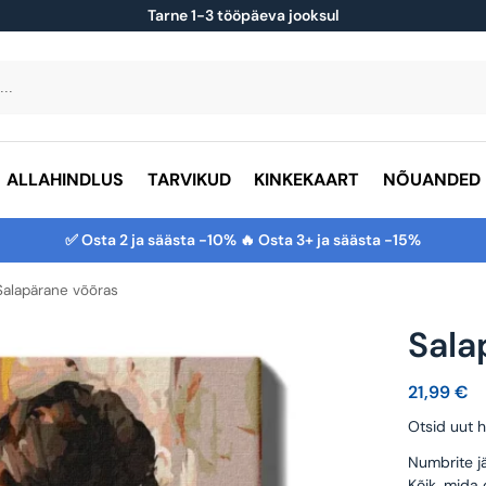
Tarne 1-3 tööpäeva jooksul
ALLAHINDLUS
TARVIKUD
KINKEKAART
NÕUANDED
✅ Osta 2 ja säästa -10% 🔥 Osta 3+ ja säästa -15%
Salapärane võõras
Sala
21,99
€
Otsid uut h
Numbrite jä
Kõik, mida