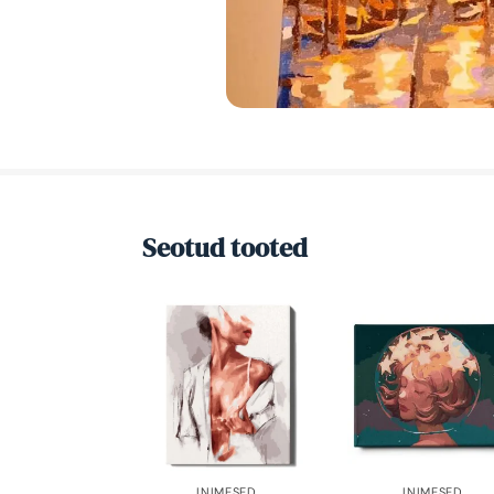
Seotud tooted
INIMESED
,
INIMESED