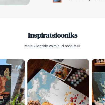
Inspiratsiooniks
Meie klientide valminud tööd 👩‍🎨
Säästa -10%
Lihtne viis lõõgastuda ja
mõtted puhata lasta 😌
Olen tutvunud Maalihobi.e