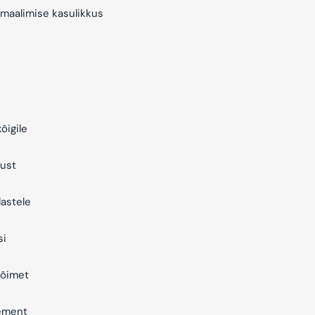
maalimise kasulikkus
õigile
ust
astele
si
õimet
ement