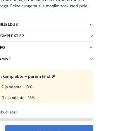
rviga. Eelnev kogemus ja maalimisoskused pole
KIRJELDUS
 KOMPLEKTIS?
NFO
AMINE
 komplekte – parem hind 🎉
 2 ja säästa -10%
 3+ ja säästa -15%
ikud laos!