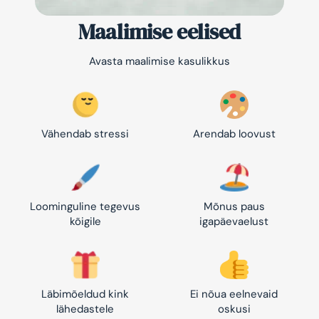
Maalimise eelised
Avasta maalimise kasulikkus
Vähendab stressi
Arendab loovust
Loominguline tegevus
Mõnus paus
kõigile
igapäevaelust
Läbimõeldud kink
Ei nõua eelnevaid
lähedastele
oskusi