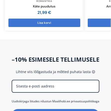
ROMANTIKA
R
Käte puudutus
Arm
21,99
€
Lisa korvi
–10% ESIMESELE TELLIMUSELE
Lihtne viis lõõgastuda ja mõtted puhata lasta 😌
Uudiskirjaga liitudes nõustun Maalihobi.ee privaatsuspoliitikaga