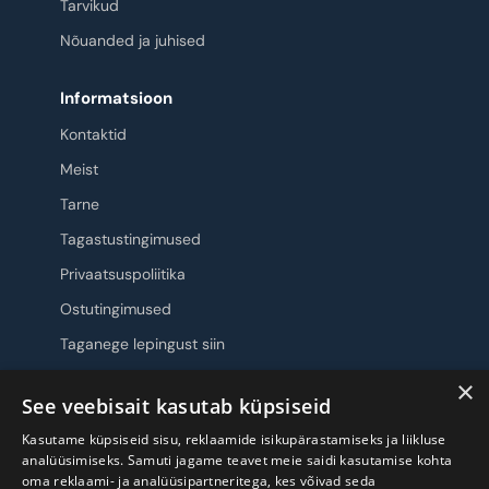
Tarvikud
Nõuanded ja juhised
Informatsioon
Kontaktid
Meist
Tarne
Tagastustingimused
Privaatsuspoliitika
Ostutingimused
Taganege lepingust siin
×
Jälgi meid
See veebisait kasutab küpsiseid
Kasutame küpsiseid sisu, reklaamide isikupärastamiseks ja liikluse
analüüsimiseks. Samuti jagame teavet meie saidi kasutamise kohta
oma reklaami- ja analüüsipartneritega, kes võivad seda