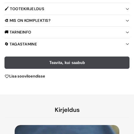
🖌️ TOOTEKIRJELDUS
🎨 MIS ON KOMPLEKTIS?
🚚 TARNEINFO
🔄 TAGASTAMINE
Teavita, kui saabub
Lisa sooviloendisse
Kirjeldus