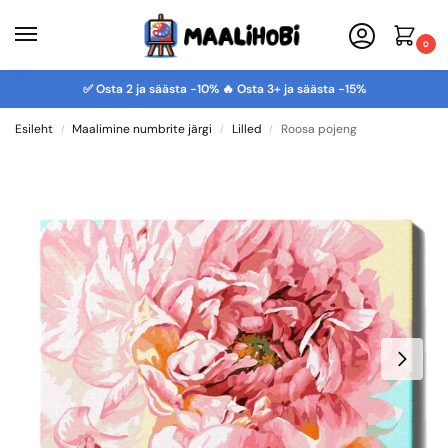
0
✅ Osta 2 ja säästa -10% 🔥 Osta 3+ ja säästa -15%
Esileht
Maalimine numbrite järgi
Lilled
Roosa pojeng
/
/
/