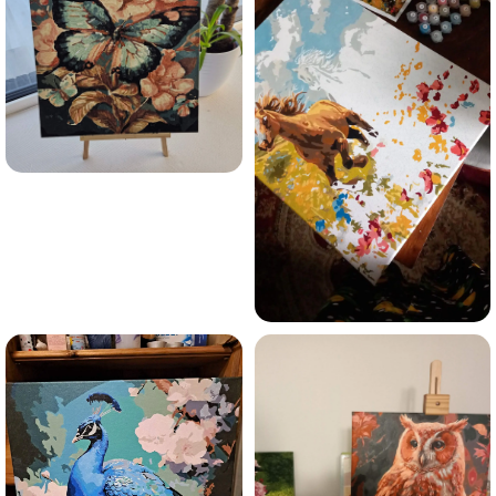
Olen tutvunud Maalihobi.ee privaatsuspoliitikaga ja
nõustun sellega
Maalihobi.ee
Privaatsuspoliitika
TELLI