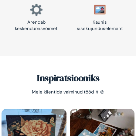
Arendab
Kaunis
keskendumisvõimet
sisekujunduselement
Inspiratsiooniks
Säästa -10%!
Meie klientide valminud tööd 👩‍🎨
Lihtne viis lõõgastuda ja mõtted puhata lasta 😌