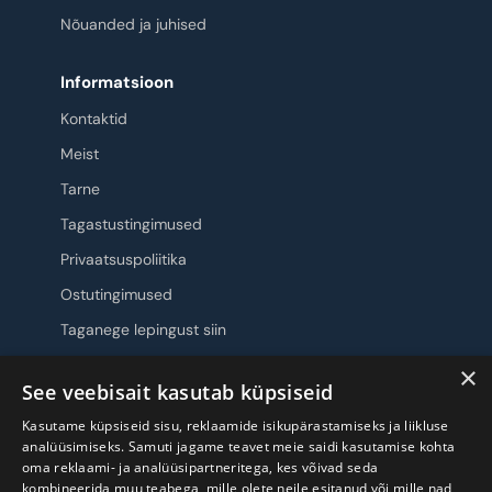
Nõuanded ja juhised
Informatsioon
Kontaktid
Meist
Tarne
Tagastustingimused
Privaatsuspoliitika
Ostutingimused
Taganege lepingust siin
×
Jälgi meid
See veebisait kasutab küpsiseid
Kasutame küpsiseid sisu, reklaamide isikupärastamiseks ja liikluse
analüüsimiseks. Samuti jagame teavet meie saidi kasutamise kohta
oma reklaami- ja analüüsipartneritega, kes võivad seda
kombineerida muu teabega, mille olete neile esitanud või mille nad