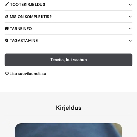
🖌️ TOOTEKIRJELDUS
🎨 MIS ON KOMPLEKTIS?
🚚 TARNEINFO
🔄 TAGASTAMINE
Teavita, kui saabub
Lisa sooviloendisse
Kirjeldus