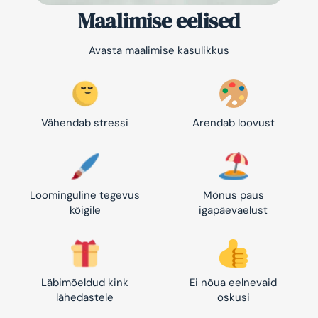
Maalimise eelised
Avasta maalimise kasulikkus
Vähendab stressi
Arendab loovust
Loominguline tegevus
Mõnus paus
kõigile
igapäevaelust
Läbimõeldud kink
Ei nõua eelnevaid
lähedastele
oskusi