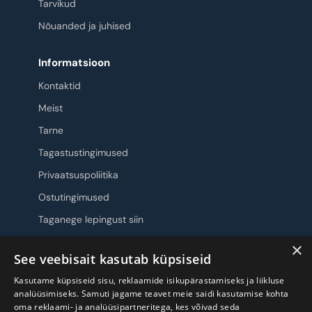
Tarvikud
Nõuanded ja juhised
Informatsioon
Kontaktid
Meist
Tarne
Tagastustingimused
Privaatsuspoliitika
Ostutingimused
Taganege lepingust siin
×
Jälgi meid
See veebisait kasutab küpsiseid
Kasutame küpsiseid sisu, reklaamide isikupärastamiseks ja liikluse
analüüsimiseks. Samuti jagame teavet meie saidi kasutamise kohta
oma reklaami- ja analüüsipartneritega, kes võivad seda