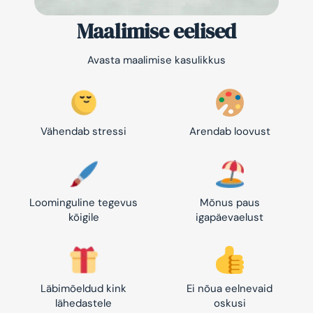
Maalimise eelised
Avasta maalimise kasulikkus
Vähendab stressi
Arendab loovust
Loominguline tegevus
Mõnus paus
kõigile
igapäevaelust
Läbimõeldud kink
Ei nõua eelnevaid
lähedastele
oskusi