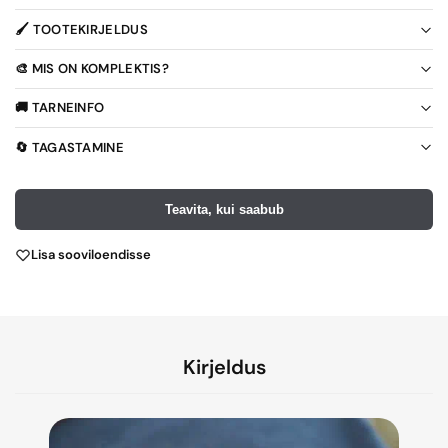
🖌️ TOOTEKIRJELDUS
🎨 MIS ON KOMPLEKTIS?
🚚 TARNEINFO
🔄 TAGASTAMINE
Teavita, kui saabub
Lisa sooviloendisse
Kirjeldus