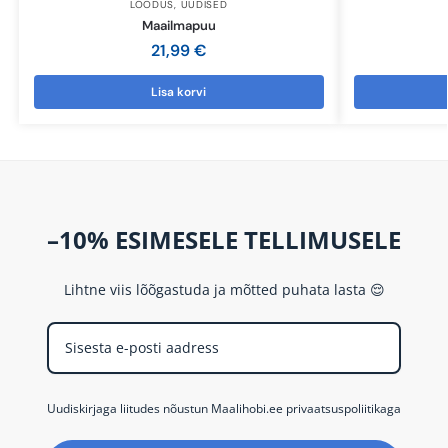
LOODUS
,
UUDISED
Maailmapuu
21,99
€
Lisa korvi
–10% ESIMESELE TELLIMUSELE
Lihtne viis lõõgastuda ja mõtted puhata lasta 😌
Uudiskirjaga liitudes nõustun Maalihobi.ee privaatsuspoliitikaga