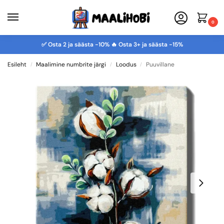
0
✅ Osta 2 ja säästa -10% 🔥 Osta 3+ ja säästa -15%
Esileht
Maalimine numbrite järgi
Loodus
Puuvillane
/
/
/