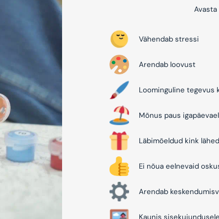
Avasta 
Vähendab stressi
Arendab loovust
Loominguline tegevus k
Mõnus paus igapäevael
Läbimõeldud kink lähed
Ei nõua eelnevaid osku
Arendab keskendumisv
Kaunis sisekujundusel