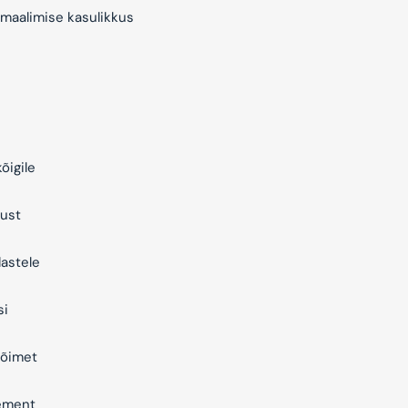
maalimise kasulikkus
õigile
ust
astele
si
õimet
ement