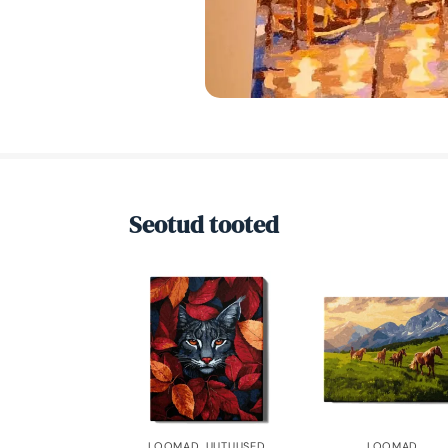
Seotud tooted
LOOMAD
,
UUTUUSED
LOOMAD