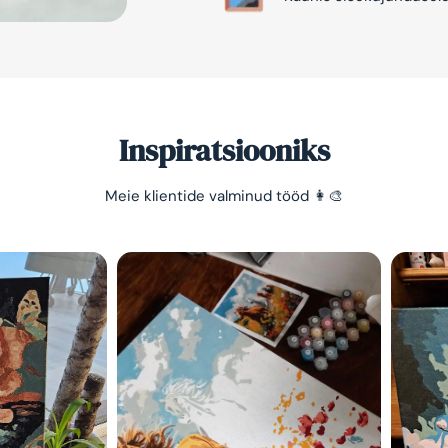
Inspiratsiooniks
Meie klientide valminud tööd 👩‍🎨
Säästa -10%
Lihtne viis lõõgastuda ja
mõtted puhata lasta 😌
Olen tutvunud Maalihobi.e