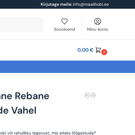
Kirjutage meile:
info@maalihobi.ee
Otsi
Sooviloend
Minu konto
0,00
€
0
ane Rebane
ede Vahel
obi või rahulikku tegevust, mis aitaks lõõgastuda?