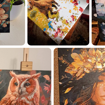
privaatsuspoliitikaga ja nõ
sellega
Maalihobi.ee
Privaatsuspoliitika
TELLI