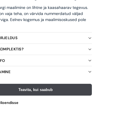
rgi maalimine on lihtne ja kaasahaarav tegevus.
 on vaja teha, on värvida nummerdatud väljad
rviga. Eelnev kogemus ja maalimisoskused pole
KIRJELDUS
 KOMPLEKTIS?
NFO
AMINE
Teavita, kui saabub
viloendisse