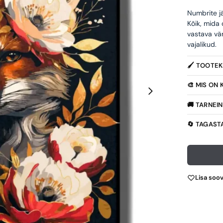
Numbrite jä
Kõik, mida
vastava vä
vajalikud.
🖌️ TOOTE
🎨 MIS ON
🚚 TARNEI
🔄 TAGAST
Lisa soo