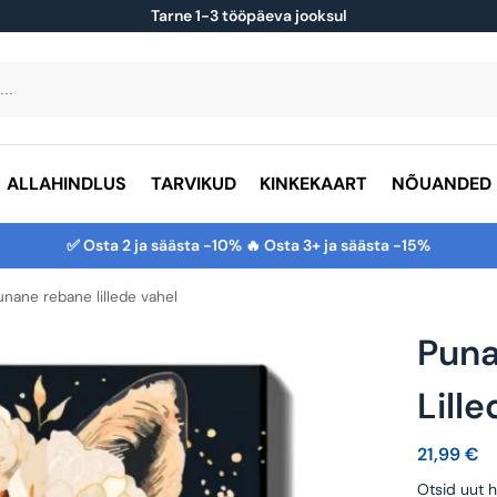
Tarne 1-3 tööpäeva jooksul
ALLAHINDLUS
TARVIKUD
KINKEKAART
NÕUANDED
✅ Osta 2 ja säästa -10% 🔥 Osta 3+ ja säästa -15%
unane rebane lillede vahel
Pun
Lill
21,99
€
Otsid uut h