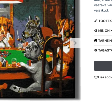
vastava vä
vajalikud.
🖌️ TOOTE
🎨 MIS ON
🚚 TARNEI
🔄 TAGAST
Lisa soo