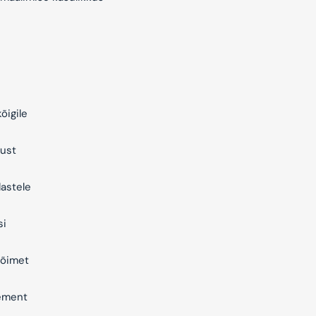
õigile
ust
astele
si
õimet
ement