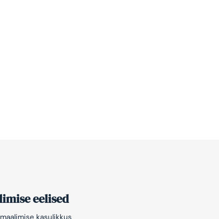
imise eelised
maalimise kasulikkus