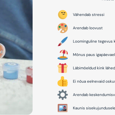
Vähendab stressi
Arendab loovust
Loominguline tegevus k
Mõnus paus igapäevael
Läbimõeldud kink lähed
Ei nõua eelnevaid osku
Arendab keskendumisv
Kaunis sisekujundusel