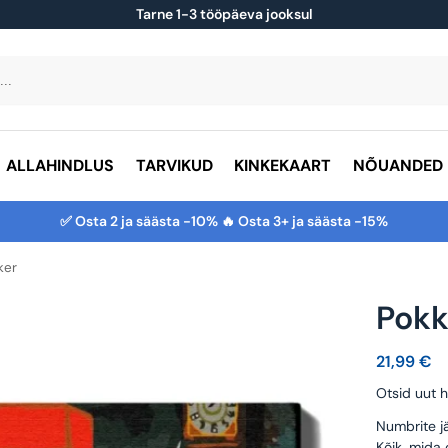
Tarne 1-3 tööpäeva jooksul
ALLAHINDLUS
TARVIKUD
KINKEKAART
NÕUANDED
✅ Osta 2 ja säästa -10% 🔥 Osta 3+ ja säästa -15%
ker
Pokk
21,99
€
Otsid uut h
Numbrite jä
Kõik, mida