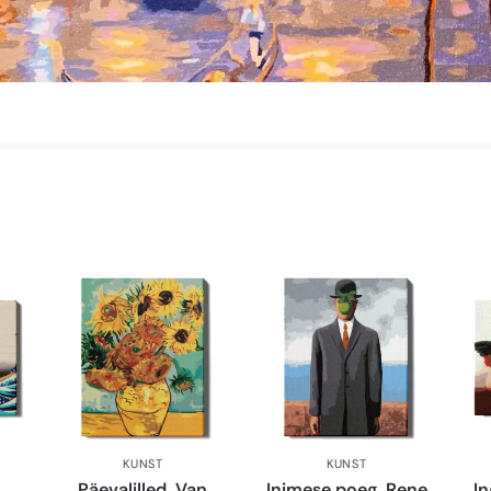
KUNST
KUNST
Päevalilled. Van
Inimese poeg. Rene
In