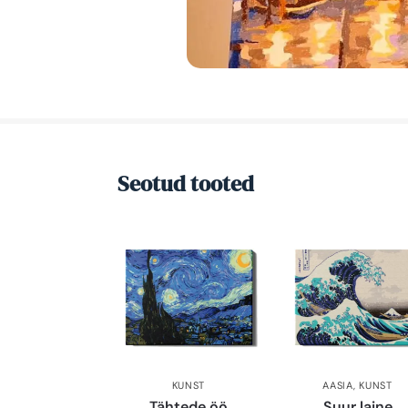
Seotud tooted
KUNST
AASIA
,
KUNST
Tähtede öö
Suur laine