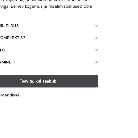
rviga. Eelnev kogemus ja maalimisoskused pole
KIRJELDUS
 KOMPLEKTIS?
NFO
AMINE
Teavita, kui saabub
viloendisse