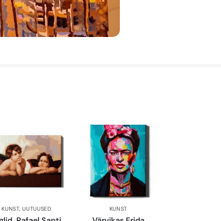
KUNST
,
UUTUUSED
KUNST
glid. Rafael Santi
Värvikas Frida