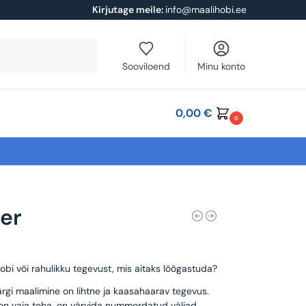
Kirjutage meile:
info@maalihobi.ee
Otsi
Sooviloend
Minu konto
0,00
€
0
er
obi või rahulikku tegevust, mis aitaks lõõgastuda?
rgi maalimine on lihtne ja kaasahaarav tegevus.
 on vaja teha, on värvida nummerdatud väljad