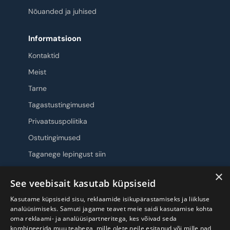
Nõuanded ja juhised
Informatsioon
Kontaktid
Meist
Tarne
Tagastustingimused
Privaatsuspoliitika
Ostutingimused
Taganege lepingust siin
×
Jälgi meid
See veebisait kasutab küpsiseid
Kasutame küpsiseid sisu, reklaamide isikupärastamiseks ja liikluse
analüüsimiseks. Samuti jagame teavet meie saidi kasutamise kohta
oma reklaami- ja analüüsipartneritega, kes võivad seda
kombineerida muu teabega, mille olete neile esitanud või mille nad