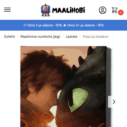
0
✅ Osta 2 ja säästa -10% 🔥 Osta 3+ ja säästa -15%
Esileht
Maalimine numbrite järgi
Lastele
Poiss ja draakon
/
/
/