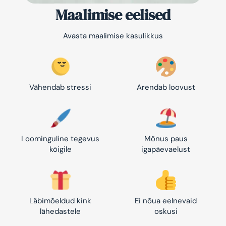
Maalimise eelised
Avasta maalimise kasulikkus
Vähendab stressi
Arendab loovust
Loominguline tegevus
Mõnus paus
kõigile
igapäevaelust
Läbimõeldud kink
Ei nõua eelnevaid
lähedastele
oskusi