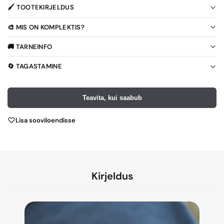
🖌️ TOOTEKIRJELDUS
🎨 MIS ON KOMPLEKTIS?
🚚 TARNEINFO
🔄 TAGASTAMINE
Teavita, kui saabub
Lisa sooviloendisse
Kirjeldus