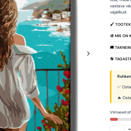
vastava vä
vajalikud.
🖌️ TOOTE
🎨 MIS ON
🚚 TARNEI
🔄 TAGAST
Rohkem
✅ Osta
🔥 Osta
Viimased üh