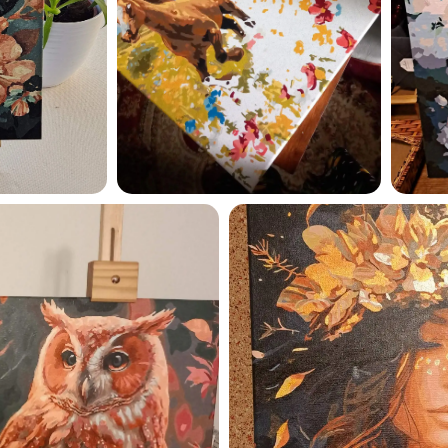
privaatsuspoliitikaga ja nõ
sellega
Maalihobi.ee
Privaatsuspoliitika
TELLI