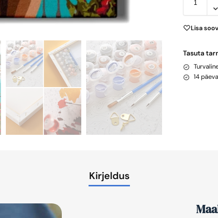
Lisa soo
Tasuta tar
Turvali
14 päev
Kirjeldus
Maal