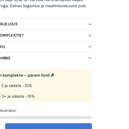
rviga. Eelnev kogemus ja maalimisoskused pole
KIRJELDUS
 KOMPLEKTIS?
NFO
AMINE
 komplekte – parem hind 🎉
 2 ja säästa -10%
 3+ ja säästa -15%
ikud laos!