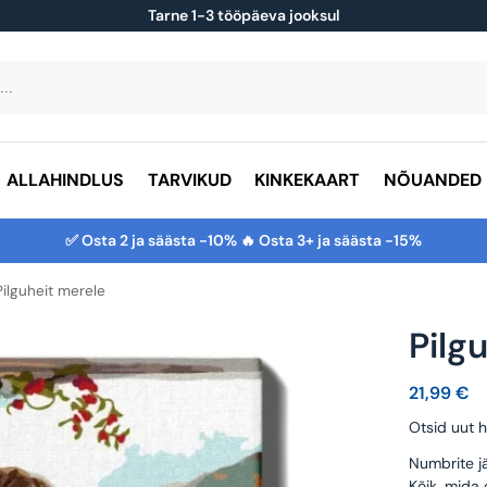
Tarne 1-3 tööpäeva jooksul
ALLAHINDLUS
TARVIKUD
KINKEKAART
NÕUANDED
✅ Osta 2 ja säästa -10% 🔥 Osta 3+ ja säästa -15%
Pilguheit merele
Pilg
21,99
€
Otsid uut h
Numbrite jä
Kõik, mida