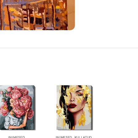
INIMESED
INIMESED
,
KULLATUD