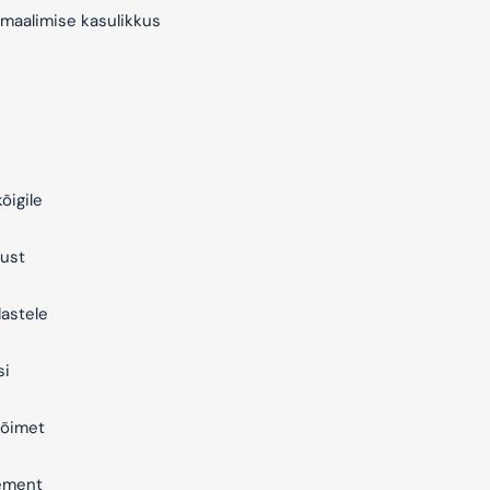
maalimise kasulikkus
õigile
ust
astele
si
õimet
ement