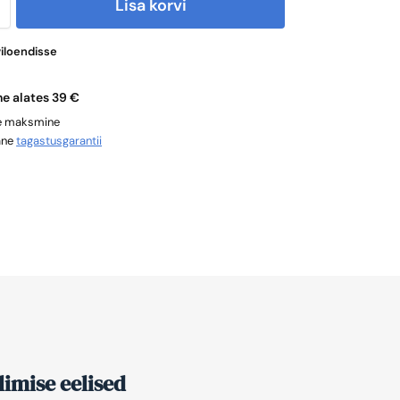
Lisa korvi
viloendisse
ne alates 39 €
ne maksmine
ane
tagastusgarantii
imise eelised