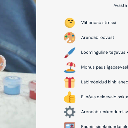
Avasta 
Vähendab stressi
Arendab loovust
Loominguline tegevus k
Mõnus paus igapäevael
Läbimõeldud kink lähed
Ei nõua eelnevaid osku
Arendab keskendumisv
Kaunis sisekujundusel