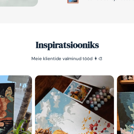
Inspiratsiooniks
Meie klientide valminud tööd 👩‍🎨
Säästa -10%
Lihtne viis lõõgastuda ja
mõtted puhata lasta 😌
Olen tutvunud Maalihobi.e