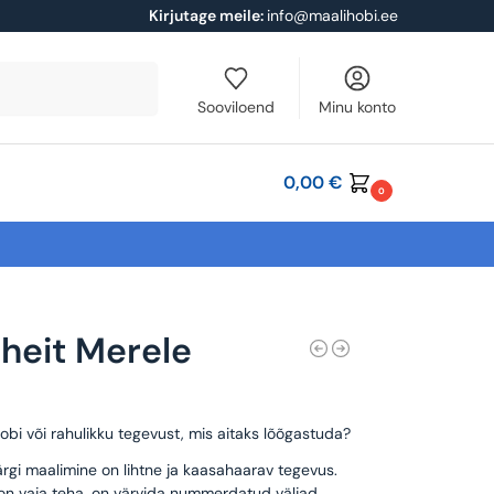
Kirjutage meile:
info@maalihobi.ee
Otsi
Sooviloend
Minu konto
0,00
€
0
uheit Merele
obi või rahulikku tegevust, mis aitaks lõõgastuda?
rgi maalimine on lihtne ja kaasahaarav tegevus.
 on vaja teha, on värvida nummerdatud väljad