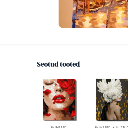
Seotud tooted
INIMESED
INIMESED
,
KULLATU