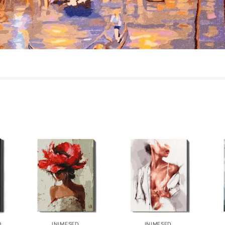
D
INIMESED
INIMESED
,