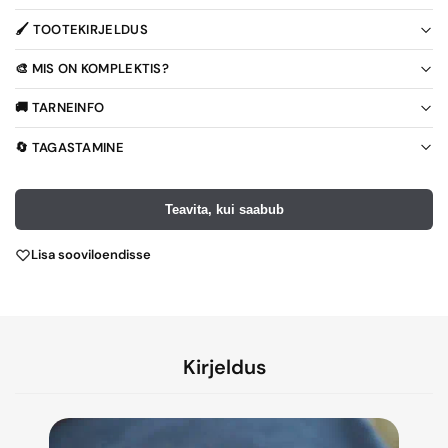
🖌️ TOOTEKIRJELDUS
🎨 MIS ON KOMPLEKTIS?
🚚 TARNEINFO
🔄 TAGASTAMINE
Teavita, kui saabub
Lisa sooviloendisse
Kirjeldus