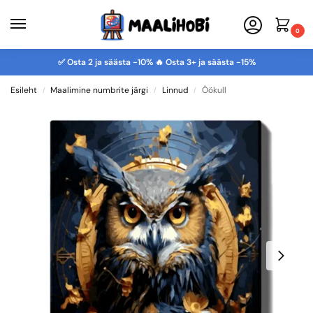
0
✅ Osta 2 ja säästa -10% 🔥 Osta 3+ ja säästa -15%
Esileht
Maalimine numbrite järgi
Linnud
Öökull
/
/
/