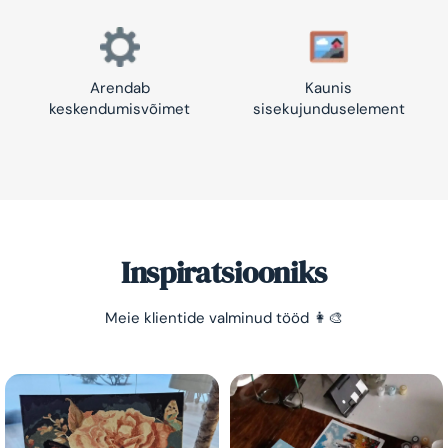
Arendab
Kaunis
keskendumisvõimet
sisekujunduselement
Inspiratsiooniks
Säästa -10%!
Meie klientide valminud tööd 👩‍🎨
Lihtne viis lõõgastuda ja mõtted puhata lasta 😌