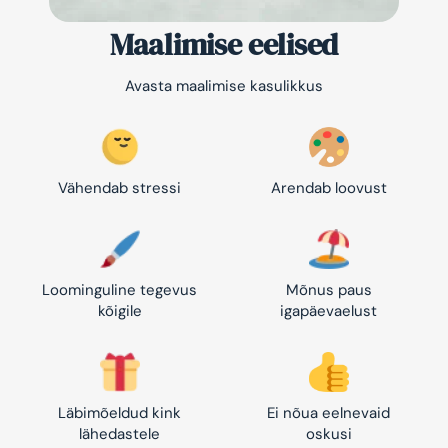
Maalimise eelised
Avasta maalimise kasulikkus
Vähendab stressi
Arendab loovust
Loominguline tegevus
Mõnus paus
kõigile
igapäevaelust
Läbimõeldud kink
Ei nõua eelnevaid
lähedastele
oskusi