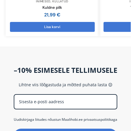
INIMESED
,
KULLATUD
Kuldne pilk
21,99
€
Lisa korvi
–10% ESIMESELE TELLIMUSELE
Lihtne viis lõõgastuda ja mõtted puhata lasta 😌
Uudiskirjaga liitudes nõustun Maalihobi.ee privaatsuspoliitikaga