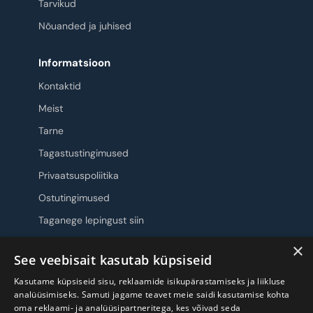
Tarvikud
Nõuanded ja juhised
Informatsioon
Kontaktid
Meist
Tarne
Tagastustingimused
Privaatsuspoliitika
Ostutingimused
Taganege lepingust siin
×
Jälgi meid
See veebisait kasutab küpsiseid
Kasutame küpsiseid sisu, reklaamide isikupärastamiseks ja liikluse
analüüsimiseks. Samuti jagame teavet meie saidi kasutamise kohta
oma reklaami- ja analüüsipartneritega, kes võivad seda