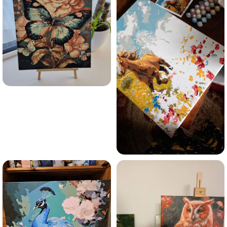
Olen tutvunud Maalihobi.ee privaatsuspoliitikaga ja
nõustun sellega
Maalihobi.ee
Privaatsuspoliitika
TELLI