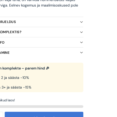
rviga. Eelnev kogemus ja maalimisoskused pole
KIRJELDUS
 KOMPLEKTIS?
NFO
AMINE
 komplekte – parem hind 🎉
 2 ja säästa -10%
 3+ ja säästa -15%
ikud laos!