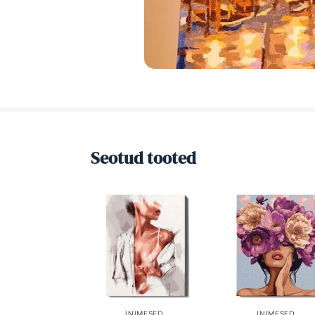
Seotud tooted
INIMESED
,
INIMESED