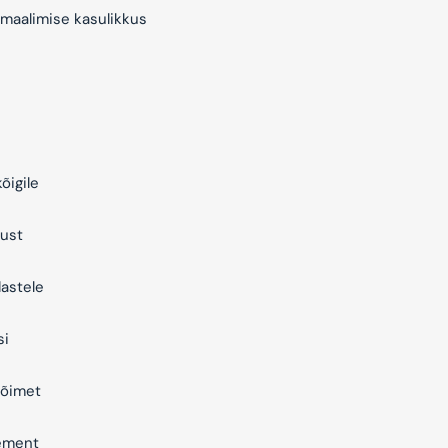
maalimise kasulikkus
õigile
ust
astele
si
õimet
ement