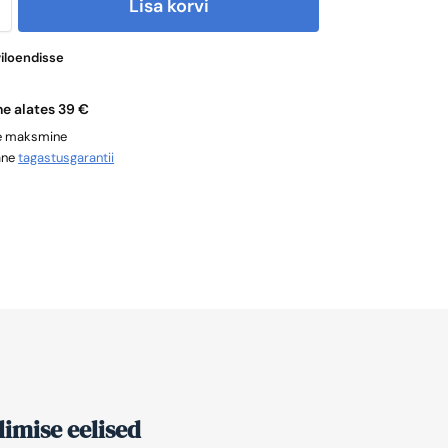
Lisa korvi
viloendisse
ne alates 39 €
ne maksmine
ane
tagastusgarantii
imise eelised