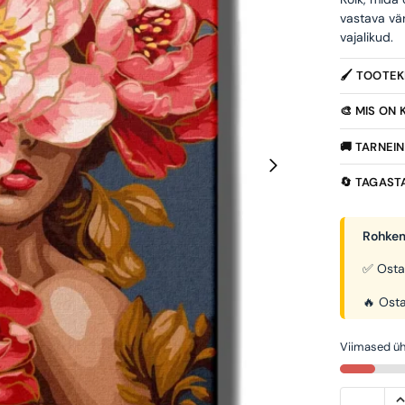
vastava vä
vajalikud.
🖌️ TOOTE
🎨 MIS ON
🚚 TARNEI
🔄 TAGAST
Rohkem
✅ Osta
🔥 Osta
Viimased üh