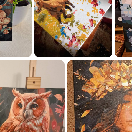
privaatsuspoliitikaga ja nõ
sellega
Maalihobi.ee
Privaatsuspoliitika
TELLI