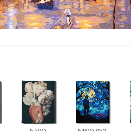
INIMESED
INIMESED
,
KUNST