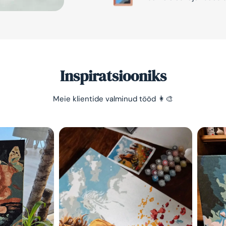
Inspiratsiooniks
Meie klientide valminud tööd 👩‍🎨
Säästa -10%
Lihtne viis lõõgastuda ja
mõtted puhata lasta 😌
Olen tutvunud Maalihobi.e