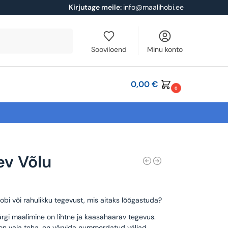
Kirjutage meile:
info@maalihobi.ee
Otsi
Sooviloend
Minu konto
0,00
€
0
ev Võlu
obi või rahulikku tegevust, mis aitaks lõõgastuda?
rgi maalimine on lihtne ja kaasahaarav tegevus.
 on vaja teha, on värvida nummerdatud väljad