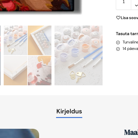
Lisa soo
Tasuta tar
Turvali
14 päev
Kirjeldus
Maal