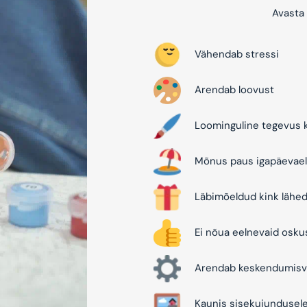
Avasta 
Vähendab stressi
Arendab loovust
Loominguline tegevus k
Mõnus paus igapäevael
Läbimõeldud kink lähed
Ei nõua eelnevaid osku
Arendab keskendumisv
Kaunis sisekujundusel