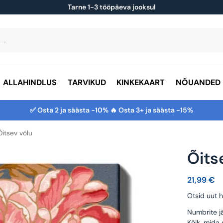
Tarne 1-3 tööpäeva jooksul
ALLAHINDLUS
TARVIKUD
KINKEKAART
NÕUANDED
✅ Osta 2 ja säästa -10% 🔥 Osta 3+ ja säästa -15%
Õitsev võlu
Õits
21,99
€
Otsid uut h
Numbrite jä
Kõik, mida