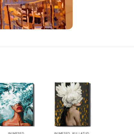
INIMESED
INIMESED
,
KULLATUD